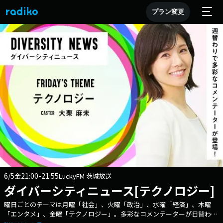
プラン変更
6/5
21:00-21:55
金
LuckyFM 茨城放送
ダイバーシティニュース[テクノロジー]
曜日ごとのテーマは月曜「社会」、火曜「政治」、水曜「経済」、木曜
「エンタメ」、金曜「テクノロジー」。多彩なコメンテーターが日替わり