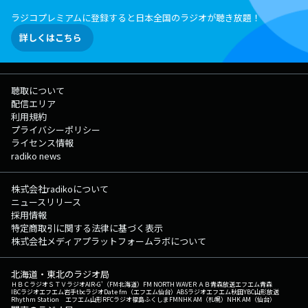
ラジコプレミアムに登録すると日本全国のラジオが聴き放題！
詳しくはこちら
聴取について
配信エリア
利用規約
プライバシーポリシー
ライセンス情報
radiko news
株式会社radikoについて
ニュースリリース
採用情報
特定商取引に関する法律に基づく表示
株式会社メディアプラットフォームラボについて
北海道・東北のラジオ局
ＨＢＣラジオ
ＳＴＶラジオ
AIR-G'（FM北海道）
FM NORTH WAVE
ＲＡＢ青森放送
エフエム青森
IBCラジオ
エフエム岩手
tbcラジオ
Date fm（エフエム仙台）
ABSラジオ
エフエム秋田
YBC山形放送
Rhythm Station エフエム山形
RFCラジオ福島
ふくしまFM
NHK AM（札幌）
NHK AM（仙台）