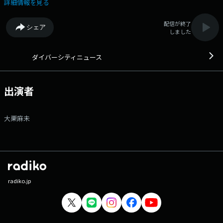
で出演し、話題のニュースを深掘ります。 金曜のレギュラーコメ
詳細情報を見る
ンテーター 第1週：月替わり 第2週：月替わり 第3週：[偶数
月]谷本英理子（ヘルスケア領域コンサルタント） 第3週：[奇数月]宋
配信が終了
シェア
美玄（産婦人科専門医） 第4週：清水亮（AI研究者） メール：
しました
dn@lucky-ibaraki.com X：ハッシュタグ「#ダイバーシティニュー
ス」
ダイバーシティニュース
出演者
大栗麻未
radiko.jp