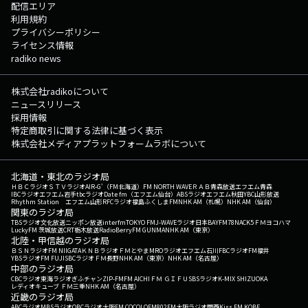
配信エリア
利用規約
プライバシーポリシー
ライセンス情報
radiko news
株式会社radikoについて
ニュースリリース
採用情報
特定商取引に関する法律に基づく表示
株式会社メディアプラットフォームラボについて
北海道・東北のラジオ局
ＨＢＣラジオ
ＳＴＶラジオ
AIR-G'（FM北海道）
FM NORTH WAVE
ＲＡＢ青森放送
エフエム青森
IBCラジオ
エフエム岩手
tbcラジオ
Date fm（エフエム仙台）
ABSラジオ
エフエム秋田
YBC山形放送
Rhythm Station エフエム山形
RFCラジオ福島
ふくしまFM
NHK AM（札幌）
NHK AM（仙台）
関東のラジオ局
TBSラジオ
文化放送
ニッポン放送
interfm
TOKYO FM
J-WAVE
ラジオ日本
BAYFM78
NACK5
ＦＭヨコハマ
LuckyFM 茨城放送
CRT栃木放送
RadioBerry
FM GUNMA
NHK AM（東京）
北陸・甲信越のラジオ局
ＢＳＮラジオ
FM NIIGATA
ＫＮＢラジオ
ＦＭとやま
MROラジオ
エフエム石川
FBCラジオ
FM福井
YBSラジオ
FM FUJI
SBCラジオ
ＦＭ長野
NHK AM（東京）
NHK AM（名古屋）
中部のラジオ局
CBCラジオ
東海ラジオ
ぎふチャン
ZIP-FM
FM AICHI
ＦＭ ＧＩＦＵ
SBSラジオ
K-MIX SHIZUOKA
レディオキューブ ＦＭ三重
NHK AM（名古屋）
近畿のラジオ局
ABCラジオ
MBSラジオ
OBCラジオ大阪
FM COCOLO
FM802
FM大阪
ラジオ関西
Kiss FM KOBE