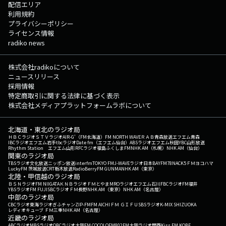
配信エリア
利用規約
プライバシーポリシー
ライセンス情報
radiko news
株式会社radikoについて
ニュースリリース
採用情報
特定商取引に関する法律に基づく表示
株式会社メディアプラットフォームラボについて
北海道・東北のラジオ局
ＨＢＣラジオ
ＳＴＶラジオ
AIR-G'（FM北海道）
FM NORTH WAVE
ＲＡＢ青森放送
エフエム青森
IBCラジオ
エフエム岩手
tbcラジオ
Date fm（エフエム仙台）
ABSラジオ
エフエム秋田
YBC山形放送
Rhythm Station エフエム山形
RFCラジオ福島
ふくしまFM
NHK AM（札幌）
NHK AM（仙台）
関東のラジオ局
TBSラジオ
文化放送
ニッポン放送
interfm
TOKYO FM
J-WAVE
ラジオ日本
BAYFM78
NACK5
ＦＭヨコハマ
LuckyFM 茨城放送
CRT栃木放送
RadioBerry
FM GUNMA
NHK AM（東京）
北陸・甲信越のラジオ局
ＢＳＮラジオ
FM NIIGATA
ＫＮＢラジオ
ＦＭとやま
MROラジオ
エフエム石川
FBCラジオ
FM福井
YBSラジオ
FM FUJI
SBCラジオ
ＦＭ長野
NHK AM（東京）
NHK AM（名古屋）
中部のラジオ局
CBCラジオ
東海ラジオ
ぎふチャン
ZIP-FM
FM AICHI
ＦＭ ＧＩＦＵ
SBSラジオ
K-MIX SHIZUOKA
レディオキューブ ＦＭ三重
NHK AM（名古屋）
近畿のラジオ局
ABCラジオ
MBSラジオ
OBCラジオ大阪
FM COCOLO
FM802
FM大阪
ラジオ関西
Kiss FM KOBE