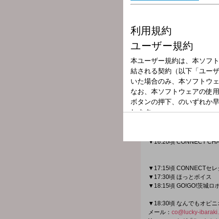
放送局
放送時間
2026年6月9日（
番組名
CONNECT
茨城の夕方、ラジオの前の
ニュースや茨城県の話題は
茨城からつながっていこう
▼16:20頃 CONNECT CH
▼16:45
▼17:15頃 CONNECTセ
▼17:30頃 ほっとボイス
▼18:15頃 GO!GO!茨城
▼18:30頃 なんでもオピ
メール：
co@lucky-ibaraki