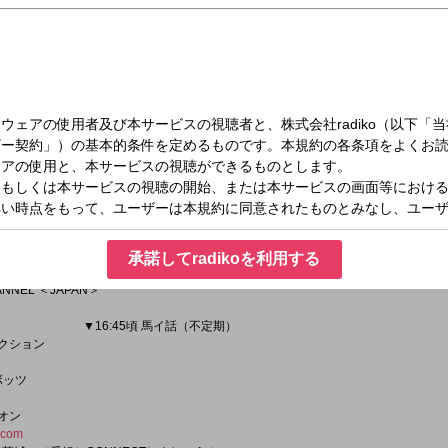
火）16:00～18:55
あなたとつながる情報エンターテイメント番組。
もちろん、トレンド情報やパーソナリティの嗜好100％!?な話題まで。
承諾してradikoを利用する
・CONNECTしていこうというメッセージを込めてお送りします。
ANNEL ＜JAPAN＞
頃 馬イ話（不定期）
レクション
ロボッツ
ニオン
.com