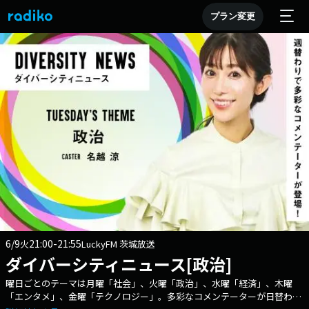
プラン変更
6/9
21:00-21:55
火
LuckyFM 茨城放送
ダイバーシティニュース[政治]
曜日ごとのテーマは月曜「社会」、火曜「政治」、水曜「経済」、木曜
「エンタメ」、金曜「テクノロジー」。多彩なコメンテーターが日替わり