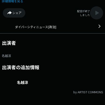
で出演し、話題のニュースを深掘ります。 火曜のレギュラーコメ
詳細情報を見る
ンテーター 第1週：津田大介（ジャーナリスト） 第2週：河添恵子
（ノンフィクション作家） 第3週：津田大介（ジャーナリスト）
配信が終了
シェア
第4週：朝比奈一郎（青山社中CEO） メール：dn@lucky-
しました
ibaraki.com X：ハッシュタグ「#ダイバーシティニュース」
ダイバーシティニュース[政治]
出演者
名越涼
出演者の追加情報
名越涼
by ARTIST COMMONS