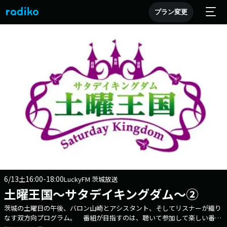
プラン変更
6/13
16:00-18:00
土
LuckyFM 茨城放送
土曜王国～サタデイキングダム～②
茨城の土曜日の午後、バロン山崎とアシスタント、そしてリスナーが織り
なす双方向プログラム。 番組が目指すのは、聴いて参加して楽しい番組