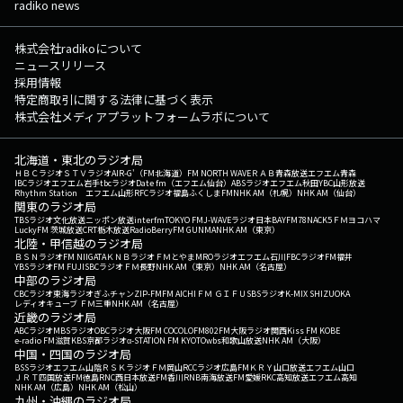
radiko news
株式会社radikoについて
ニュースリリース
採用情報
特定商取引に関する法律に基づく表示
株式会社メディアプラットフォームラボについて
北海道・東北のラジオ局
ＨＢＣラジオ
ＳＴＶラジオ
AIR-G'（FM北海道）
FM NORTH WAVE
ＲＡＢ青森放送
エフエム青森
IBCラジオ
エフエム岩手
tbcラジオ
Date fm（エフエム仙台）
ABSラジオ
エフエム秋田
YBC山形放送
Rhythm Station エフエム山形
RFCラジオ福島
ふくしまFM
NHK AM（札幌）
NHK AM（仙台）
関東のラジオ局
TBSラジオ
文化放送
ニッポン放送
interfm
TOKYO FM
J-WAVE
ラジオ日本
BAYFM78
NACK5
ＦＭヨコハマ
LuckyFM 茨城放送
CRT栃木放送
RadioBerry
FM GUNMA
NHK AM（東京）
北陸・甲信越のラジオ局
ＢＳＮラジオ
FM NIIGATA
ＫＮＢラジオ
ＦＭとやま
MROラジオ
エフエム石川
FBCラジオ
FM福井
YBSラジオ
FM FUJI
SBCラジオ
ＦＭ長野
NHK AM（東京）
NHK AM（名古屋）
中部のラジオ局
CBCラジオ
東海ラジオ
ぎふチャン
ZIP-FM
FM AICHI
ＦＭ ＧＩＦＵ
SBSラジオ
K-MIX SHIZUOKA
レディオキューブ ＦＭ三重
NHK AM（名古屋）
近畿のラジオ局
ABCラジオ
MBSラジオ
OBCラジオ大阪
FM COCOLO
FM802
FM大阪
ラジオ関西
Kiss FM KOBE
e-radio FM滋賀
KBS京都ラジオ
α-STATION FM KYOTO
wbs和歌山放送
NHK AM（大阪）
中国・四国のラジオ局
BSSラジオ
エフエム山陰
ＲＳＫラジオ
ＦＭ岡山
RCCラジオ
広島FM
ＫＲＹ山口放送
エフエム山口
ＪＲＴ四国放送
FM徳島
RNC西日本放送
FM香川
RNB南海放送
FM愛媛
RKC高知放送
エフエム高知
NHK AM（広島）
NHK AM（松山）
九州・沖縄のラジオ局