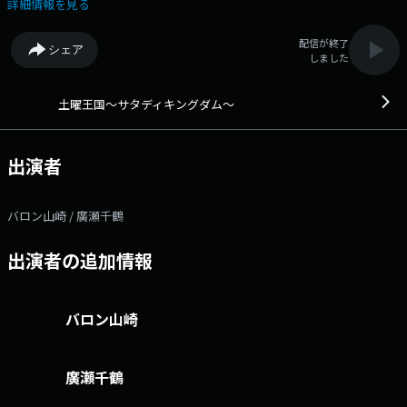
です。 長期政権になりつつあるバロン国王と3代目アシスタント廣瀬千
詳細情報を見る
鶴がサタデイ・アフタヌーンを統治します。 あなたも土曜王国民（サタ
キニスト）になりませんか。▼14:45「サタキンスペシャル」 ■第2週
配信が終了
シェア
【なりきりクエスト】 バロンと廣瀬に読んで欲しい文章・短文・フレー
しました
ズなどをどんな風に読んで欲しいかを指定して送ってもらい、出来る限り
その要望にお応えしようというコーナー。 ■第4週【気象転結】 気象
に関する話題を理学博士の三上先生に伺います。 ▼16:10「オールウ
土曜王国～サタディキングダム～
ェイズ・オン・マイ・マインド」 いつもあなたの心の中にある音楽を思
い出と共に紹介するコーナー。 ▼16:45「リクエスト3」
▼17:15「世界おもしろニュース」 海外ニュースの中から「おもしろ
出演者
い」と思われるものを紹介します。 メッセージはこちら！ メール：
king@lucky-ibaraki.com
バロン山崎 / 廣瀬千鶴
出演者の追加情報
バロン山崎
廣瀬千鶴