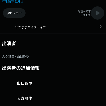
ーツの話、最新バイク情報やツーリングスポットなど、 自由に、そし
詳細情報を見る
て、わがままに楽しむバイクライフをパーソナリティの個性を通してお届
けします！
配信が終了
シェア
しました
わがままバイクライフ
出演者
大森雅俊 / 山口あや
出演者の追加情報
山口あや
大森雅俊