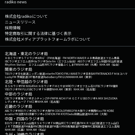
radiko news
株式会社radikoについて
ニュースリリース
採用情報
特定商取引に関する法律に基づく表示
株式会社メディアプラットフォームラボについて
北海道・東北のラジオ局
ＨＢＣラジオ
ＳＴＶラジオ
AIR-G'（FM北海道）
FM NORTH WAVE
ＲＡＢ青森放送
エフエム青森
IBCラジオ
エフエム岩手
tbcラジオ
Date fm（エフエム仙台）
ABSラジオ
エフエム秋田
YBC山形放送
Rhythm Station エフエム山形
RFCラジオ福島
ふくしまFM
NHK AM（札幌）
NHK AM（仙台）
関東のラジオ局
TBSラジオ
文化放送
ニッポン放送
interfm
TOKYO FM
J-WAVE
ラジオ日本
BAYFM78
NACK5
ＦＭヨコハマ
LuckyFM 茨城放送
CRT栃木放送
RadioBerry
FM GUNMA
NHK AM（東京）
北陸・甲信越のラジオ局
ＢＳＮラジオ
FM NIIGATA
ＫＮＢラジオ
ＦＭとやま
MROラジオ
エフエム石川
FBCラジオ
FM福井
YBSラジオ
FM FUJI
SBCラジオ
ＦＭ長野
NHK AM（東京）
NHK AM（名古屋）
中部のラジオ局
CBCラジオ
東海ラジオ
ぎふチャン
ZIP-FM
FM AICHI
ＦＭ ＧＩＦＵ
SBSラジオ
K-MIX SHIZUOKA
レディオキューブ ＦＭ三重
NHK AM（名古屋）
近畿のラジオ局
ABCラジオ
MBSラジオ
OBCラジオ大阪
FM COCOLO
FM802
FM大阪
ラジオ関西
Kiss FM KOBE
e-radio FM滋賀
KBS京都ラジオ
α-STATION FM KYOTO
wbs和歌山放送
NHK AM（大阪）
中国・四国のラジオ局
BSSラジオ
エフエム山陰
ＲＳＫラジオ
ＦＭ岡山
RCCラジオ
広島FM
ＫＲＹ山口放送
エフエム山口
ＪＲＴ四国放送
FM徳島
RNC西日本放送
FM香川
RNB南海放送
FM愛媛
RKC高知放送
エフエム高知
NHK AM（広島）
NHK AM（松山）
九州・沖縄のラジオ局