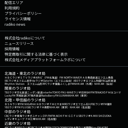
配信エリア
利用規約
プライバシーポリシー
ライセンス情報
radiko news
株式会社radikoについて
ニュースリリース
採用情報
特定商取引に関する法律に基づく表示
株式会社メディアプラットフォームラボについて
北海道・東北のラジオ局
ＨＢＣラジオ
ＳＴＶラジオ
AIR-G'（FM北海道）
FM NORTH WAVE
ＲＡＢ青森放送
エフエム青森
IBCラジオ
エフエム岩手
tbcラジオ
Date fm（エフエム仙台）
ABSラジオ
エフエム秋田
YBC山形放送
Rhythm Station エフエム山形
RFCラジオ福島
ふくしまFM
NHK AM（札幌）
NHK AM（仙台）
関東のラジオ局
TBSラジオ
文化放送
ニッポン放送
interfm
TOKYO FM
J-WAVE
ラジオ日本
BAYFM78
NACK5
ＦＭヨコハマ
LuckyFM 茨城放送
CRT栃木放送
RadioBerry
FM GUNMA
NHK AM（東京）
北陸・甲信越のラジオ局
ＢＳＮラジオ
FM NIIGATA
ＫＮＢラジオ
ＦＭとやま
MROラジオ
エフエム石川
FBCラジオ
FM福井
YBSラジオ
FM FUJI
SBCラジオ
ＦＭ長野
NHK AM（東京）
NHK AM（名古屋）
中部のラジオ局
CBCラジオ
東海ラジオ
ぎふチャン
ZIP-FM
FM AICHI
ＦＭ ＧＩＦＵ
SBSラジオ
K-MIX SHIZUOKA
レディオキューブ ＦＭ三重
NHK AM（名古屋）
近畿のラジオ局
ABCラジオ
MBSラジオ
OBCラジオ大阪
FM COCOLO
FM802
FM大阪
ラジオ関西
Kiss FM KOBE