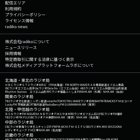
配信エリア
利用規約
プライバシーポリシー
ライセンス情報
radiko news
株式会社radikoについて
ニュースリリース
採用情報
特定商取引に関する法律に基づく表示
株式会社メディアプラットフォームラボについて
北海道・東北のラジオ局
ＨＢＣラジオ
ＳＴＶラジオ
AIR-G'（FM北海道）
FM NORTH WAVE
ＲＡＢ青森放送
エフエム青森
IBCラジオ
エフエム岩手
tbcラジオ
Date fm（エフエム仙台）
ABSラジオ
エフエム秋田
YBC山形放送
Rhythm Station エフエム山形
RFCラジオ福島
ふくしまFM
NHK AM（札幌）
NHK AM（仙台）
関東のラジオ局
TBSラジオ
文化放送
ニッポン放送
interfm
TOKYO FM
J-WAVE
ラジオ日本
BAYFM78
NACK5
ＦＭヨコハマ
LuckyFM 茨城放送
CRT栃木放送
RadioBerry
FM GUNMA
NHK AM（東京）
北陸・甲信越のラジオ局
ＢＳＮラジオ
FM NIIGATA
ＫＮＢラジオ
ＦＭとやま
MROラジオ
エフエム石川
FBCラジオ
FM福井
YBSラジオ
FM FUJI
SBCラジオ
ＦＭ長野
NHK AM（東京）
NHK AM（名古屋）
中部のラジオ局
CBCラジオ
東海ラジオ
ぎふチャン
ZIP-FM
FM AICHI
ＦＭ ＧＩＦＵ
SBSラジオ
K-MIX SHIZUOKA
レディオキューブ ＦＭ三重
NHK AM（名古屋）
近畿のラジオ局
ABCラジオ
MBSラジオ
OBCラジオ大阪
FM COCOLO
FM802
FM大阪
ラジオ関西
Kiss FM KOBE