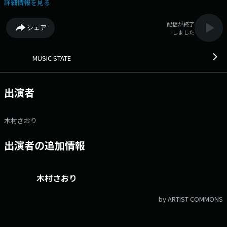
送！ ▼13：30 「Music R」 音楽を年代ごとにご紹介するコーナ
詳細情報を見る
ー。木曜日は洋楽R。洋楽をたっぷりお送りします！ ▼14：10
「Tokyo UP DATE」 ▼14：30 「SOUND JAM」 リクエストやメッ
配信が終了
シェア
セージは下記アドレス・FAXまでどうぞ！ メール：ms@lucky-
しました
ibaraki.com
MUSIC STATE
出演者
木村さおり
出演者の追加情報
木村さおり
by ARTIST COMMONS