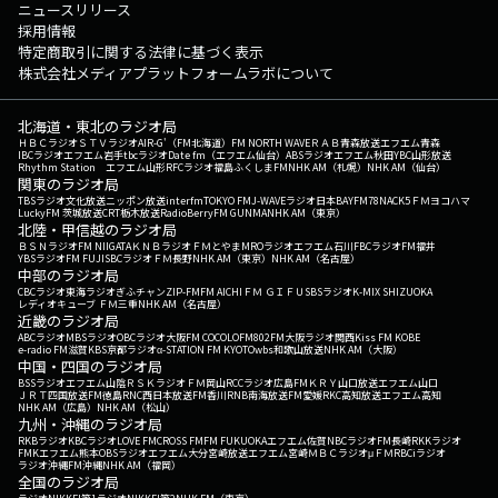
ニュースリリース
採用情報
特定商取引に関する法律に基づく表示
株式会社メディアプラットフォームラボについて
北海道・東北のラジオ局
ＨＢＣラジオ
ＳＴＶラジオ
AIR-G'（FM北海道）
FM NORTH WAVE
ＲＡＢ青森放送
エフエム青森
IBCラジオ
エフエム岩手
tbcラジオ
Date fm（エフエム仙台）
ABSラジオ
エフエム秋田
YBC山形放送
Rhythm Station エフエム山形
RFCラジオ福島
ふくしまFM
NHK AM（札幌）
NHK AM（仙台）
関東のラジオ局
TBSラジオ
文化放送
ニッポン放送
interfm
TOKYO FM
J-WAVE
ラジオ日本
BAYFM78
NACK5
ＦＭヨコハマ
LuckyFM 茨城放送
CRT栃木放送
RadioBerry
FM GUNMA
NHK AM（東京）
北陸・甲信越のラジオ局
ＢＳＮラジオ
FM NIIGATA
ＫＮＢラジオ
ＦＭとやま
MROラジオ
エフエム石川
FBCラジオ
FM福井
YBSラジオ
FM FUJI
SBCラジオ
ＦＭ長野
NHK AM（東京）
NHK AM（名古屋）
中部のラジオ局
CBCラジオ
東海ラジオ
ぎふチャン
ZIP-FM
FM AICHI
ＦＭ ＧＩＦＵ
SBSラジオ
K-MIX SHIZUOKA
レディオキューブ ＦＭ三重
NHK AM（名古屋）
近畿のラジオ局
ABCラジオ
MBSラジオ
OBCラジオ大阪
FM COCOLO
FM802
FM大阪
ラジオ関西
Kiss FM KOBE
e-radio FM滋賀
KBS京都ラジオ
α-STATION FM KYOTO
wbs和歌山放送
NHK AM（大阪）
中国・四国のラジオ局
BSSラジオ
エフエム山陰
ＲＳＫラジオ
ＦＭ岡山
RCCラジオ
広島FM
ＫＲＹ山口放送
エフエム山口
ＪＲＴ四国放送
FM徳島
RNC西日本放送
FM香川
RNB南海放送
FM愛媛
RKC高知放送
エフエム高知
NHK AM（広島）
NHK AM（松山）
九州・沖縄のラジオ局
RKBラジオ
KBCラジオ
LOVE FM
CROSS FM
FM FUKUOKA
エフエム佐賀
NBCラジオ
FM長崎
RKKラジオ
FMKエフエム熊本
OBSラジオ
エフエム大分
宮崎放送
エフエム宮崎
ＭＢＣラジオ
μＦＭ
RBCiラジオ
ラジオ沖縄
FM沖縄
NHK AM（福岡）
全国のラジオ局