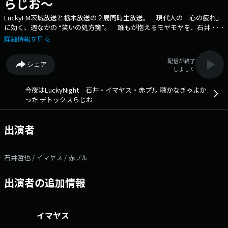
らじお～
LuckyFM茨城放送と栃木放送の２局同時生放送。 現代人の「心の疲れ」
に効く、週なかの “笑いの処方箋”。 誰もが抱えるモヤモヤを、石井・イ
マヤス・ 赤プルの３人が、愛と本音と笑いでデトックス。 「聴いた後
詳細情報を見る
に、心が軽くなるラジオ」です。 ●番組へのメッセージ：deto@lucky-
ibaraki.com ●radikoで「デトらじ」を聴く ●「デトらじ」公式X ハ
配信が終了
シェア
ッシュタグは＃デトらじ ●イマヤスさん公式Xはこちら ●「HAPPY
しました
パンチ！」公式HPはこちら ●radikoで「HAPPYパンチ!」を聴く ●ス
キップカウズ公式Xはこちら ●赤プルさん公式Xはこちら ●「今夜は
今夜はLuckyNight 石井・イマヤス・赤プル 聴かなきゃよか
LuckyNight 赤プルマンデー」公式Xはこちら ●radikoで「赤プルマンデ
った デトックスらじお
ー」を聴く ●石井哲也さん公式Ｘはこちら ●radikoで「Music Pick
up 80’s&90’s」を聴く ●CRT栃木放送公式HPはこちら
出演者
石井哲也 / イマヤス / 赤プル
出演者の追加情報
イマヤス