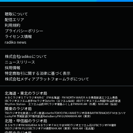
聴取について
配信エリア
利用規約
プライバシーポリシー
ライセンス情報
radiko news
株式会社radikoについて
ニュースリリース
採用情報
特定商取引に関する法律に基づく表示
株式会社メディアプラットフォームラボについて
北海道・東北のラジオ局
ＨＢＣラジオ
ＳＴＶラジオ
AIR-G'（FM北海道）
FM NORTH WAVE
ＲＡＢ青森放送
エフエム青森
IBCラジオ
エフエム岩手
tbcラジオ
Date fm（エフエム仙台）
ABSラジオ
エフエム秋田
YBC山形放送
Rhythm Station エフエム山形
RFCラジオ福島
ふくしまFM
NHK AM（札幌）
NHK AM（仙台）
関東のラジオ局
TBSラジオ
文化放送
ニッポン放送
interfm
TOKYO FM
J-WAVE
ラジオ日本
BAYFM78
NACK5
ＦＭヨコハマ
LuckyFM 茨城放送
CRT栃木放送
RadioBerry
FM GUNMA
NHK AM（東京）
北陸・甲信越のラジオ局
ＢＳＮラジオ
FM NIIGATA
ＫＮＢラジオ
ＦＭとやま
MROラジオ
エフエム石川
FBCラジオ
FM福井
YBSラジオ
FM FUJI
SBCラジオ
ＦＭ長野
NHK AM（東京）
NHK AM（名古屋）
中部のラジオ局