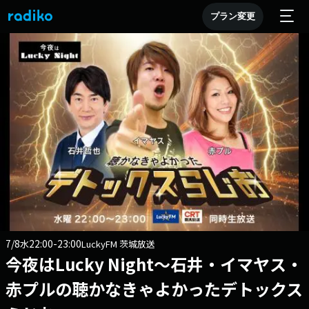
プラン変更
7/8
22:00-23:00
水
LuckyFM 茨城放送
今夜はLucky Night～石井・イマヤス・
赤プルの聴かなきゃよかったデトックス