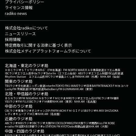
プライバシーポリシー
ライセンス情報
radiko news
株式会社radikoについて
ニュースリリース
採用情報
特定商取引に関する法律に基づく表示
株式会社メディアプラットフォームラボについて
北海道・東北のラジオ局
ＨＢＣラジオ
ＳＴＶラジオ
AIR-G'（FM北海道）
FM NORTH WAVE
ＲＡＢ青森放送
エフエム青森
IBCラジオ
エフエム岩手
tbcラジオ
Date fm（エフエム仙台）
ABSラジオ
エフエム秋田
YBC山形放送
Rhythm Station エフエム山形
RFCラジオ福島
ふくしまFM
NHK AM（札幌）
NHK AM（仙台）
関東のラジオ局
TBSラジオ
文化放送
ニッポン放送
interfm
TOKYO FM
J-WAVE
ラジオ日本
BAYFM78
NACK5
ＦＭヨコハマ
LuckyFM 茨城放送
CRT栃木放送
RadioBerry
FM GUNMA
NHK AM（東京）
北陸・甲信越のラジオ局
ＢＳＮラジオ
FM NIIGATA
ＫＮＢラジオ
ＦＭとやま
MROラジオ
エフエム石川
FBCラジオ
FM福井
YBSラジオ
FM FUJI
SBCラジオ
ＦＭ長野
NHK AM（東京）
NHK AM（名古屋）
中部のラジオ局
CBCラジオ
東海ラジオ
ぎふチャン
ZIP-FM
FM AICHI
ＦＭ ＧＩＦＵ
SBSラジオ
K-MIX SHIZUOKA
レディオキューブ ＦＭ三重
NHK AM（名古屋）
近畿のラジオ局
ABCラジオ
MBSラジオ
OBCラジオ大阪
FM COCOLO
FM802
FM大阪
ラジオ関西
Kiss FM KOBE
e-radio FM滋賀
KBS京都ラジオ
α-STATION FM KYOTO
wbs和歌山放送
NHK AM（大阪）
中国・四国のラジオ局
BSSラジオ
エフエム山陰
ＲＳＫラジオ
ＦＭ岡山
RCCラジオ
広島FM
ＫＲＹ山口放送
エフエム山口