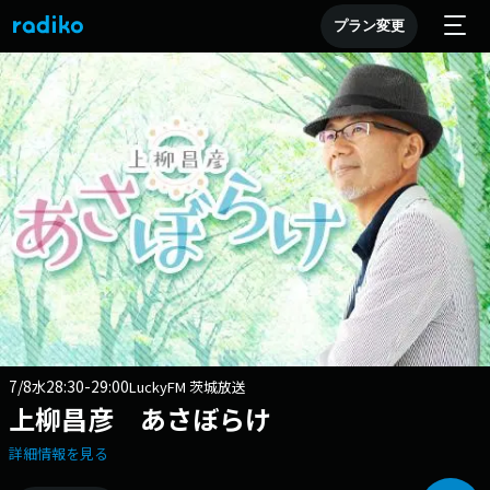
プラン変更
7/8
28:30-29:00
水
LuckyFM 茨城放送
上柳昌彦 あさぼらけ
詳細情報を見る