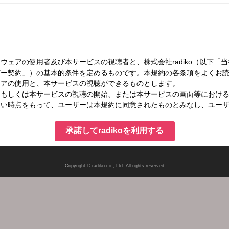
木）05:00～05:55
承諾してradikoを利用する
Copyright © radiko co., Ltd. All rights reserved