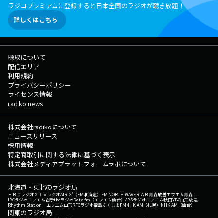
ラジコプレミアムに登録すると日本全国のラジオが聴き放題！
詳しくはこちら
聴取について
配信エリア
利用規約
プライバシーポリシー
ライセンス情報
radiko news
株式会社radikoについて
ニュースリリース
採用情報
特定商取引に関する法律に基づく表示
株式会社メディアプラットフォームラボについて
北海道・東北のラジオ局
ＨＢＣラジオ
ＳＴＶラジオ
AIR-G'（FM北海道）
FM NORTH WAVE
ＲＡＢ青森放送
エフエム青森
IBCラジオ
エフエム岩手
tbcラジオ
Date fm（エフエム仙台）
ABSラジオ
エフエム秋田
YBC山形放送
Rhythm Station エフエム山形
RFCラジオ福島
ふくしまFM
NHK AM（札幌）
NHK AM（仙台）
関東のラジオ局