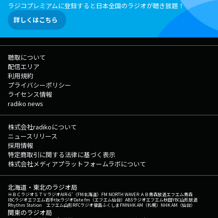
ラジコプレミアムに登録すると日本全国のラジオが聴き放題！
詳しくはこちら
聴取について
配信エリア
利用規約
プライバシーポリシー
ライセンス情報
radiko news
株式会社radikoについて
ニュースリリース
採用情報
特定商取引に関する法律に基づく表示
株式会社メディアプラットフォームラボについて
北海道・東北のラジオ局
ＨＢＣラジオ
ＳＴＶラジオ
AIR-G'（FM北海道）
FM NORTH WAVE
ＲＡＢ青森放送
エフエム青森
IBCラジオ
エフエム岩手
tbcラジオ
Date fm（エフエム仙台）
ABSラジオ
エフエム秋田
YBC山形放送
Rhythm Station エフエム山形
RFCラジオ福島
ふくしまFM
NHK AM（札幌）
NHK AM（仙台）
関東のラジオ局