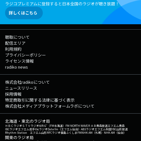
ラジコプレミアムに登録すると日本全国のラジオが聴き放題！
詳しくはこちら
聴取について
配信エリア
利用規約
プライバシーポリシー
ライセンス情報
radiko news
株式会社radikoについて
ニュースリリース
採用情報
特定商取引に関する法律に基づく表示
株式会社メディアプラットフォームラボについて
北海道・東北のラジオ局
ＨＢＣラジオ
ＳＴＶラジオ
AIR-G'（FM北海道）
FM NORTH WAVE
ＲＡＢ青森放送
エフエム青森
IBCラジオ
エフエム岩手
tbcラジオ
Date fm（エフエム仙台）
ABSラジオ
エフエム秋田
YBC山形放送
Rhythm Station エフエム山形
RFCラジオ福島
ふくしまFM
NHK AM（札幌）
NHK AM（仙台）
関東のラジオ局