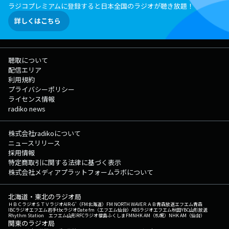
ラジコプレミアムに登録すると日本全国のラジオが聴き放題！
詳しくはこちら
聴取について
配信エリア
利用規約
プライバシーポリシー
ライセンス情報
radiko news
株式会社radikoについて
ニュースリリース
採用情報
特定商取引に関する法律に基づく表示
株式会社メディアプラットフォームラボについて
北海道・東北のラジオ局
ＨＢＣラジオ
ＳＴＶラジオ
AIR-G'（FM北海道）
FM NORTH WAVE
ＲＡＢ青森放送
エフエム青森
IBCラジオ
エフエム岩手
tbcラジオ
Date fm（エフエム仙台）
ABSラジオ
エフエム秋田
YBC山形放送
Rhythm Station エフエム山形
RFCラジオ福島
ふくしまFM
NHK AM（札幌）
NHK AM（仙台）
関東のラジオ局