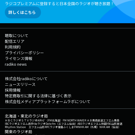
ラジコプレミアムに登録すると日本全国のラジオが聴き放題！
詳しくはこちら
聴取について
配信エリア
利用規約
プライバシーポリシー
ライセンス情報
radiko news
株式会社radikoについて
ニュースリリース
採用情報
特定商取引に関する法律に基づく表示
株式会社メディアプラットフォームラボについて
北海道・東北のラジオ局
ＨＢＣラジオ
ＳＴＶラジオ
AIR-G'（FM北海道）
FM NORTH WAVE
ＲＡＢ青森放送
エフエム青森
IBCラジオ
エフエム岩手
tbcラジオ
Date fm（エフエム仙台）
ABSラジオ
エフエム秋田
YBC山形放送
Rhythm Station エフエム山形
RFCラジオ福島
ふくしまFM
NHK AM（札幌）
NHK AM（仙台）
関東のラジオ局