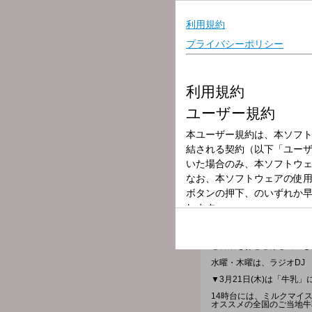
放送局
放送時間
2024年3月21日
番組名
レコレール
recorrer(レコレー
Connect with Mus
と音楽をおとどけしていき
水曜・木曜は、ラジオDJ
▼3月21日(木)は「牛乳
14時台には、ミルクマイ
オススメの全国のご当地牛