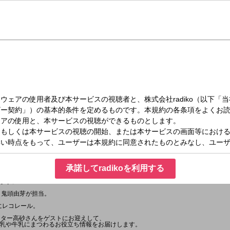
（木）14:00～14:40
承諾してradikoを利用する
ル)とは、スペイン語で「寄り道しながら歩き回る、巡る、旅する」という意味。
ic, Connect with Your Lifeを合言葉に、この番組を聴く事で毎日がちょっとハッピ
ます。
 鬼頭由芽が担当。
」にレコレール。
スター高砂さんをゲストにお迎えして、
乳や牛乳にまつわるお役立ち情報をお届けします。