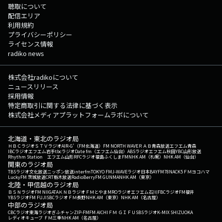
聴取について
配信エリア
利用規約
プライバシーポリシー
ライセンス情報
radiko news
株式会社radikoについて
ニュースリリース
採用情報
特定商取引に関する法律に基づく表示
株式会社メディアプラットフォームラボについて
北海道・東北のラジオ局
ＨＢＣラジオ
ＳＴＶラジオ
AIR-G'（FM北海道）
FM NORTH WAVE
ＲＡＢ青森放送
エフエム青森
IBCラジオ
エフエム岩手
tbcラジオ
Date fm（エフエム仙台）
ABSラジオ
エフエム秋田
YBC山形放送
Rhythm Station エフエム山形
RFCラジオ福島
ふくしまFM
NHK AM（札幌）
NHK AM（仙台）
関東のラジオ局
TBSラジオ
文化放送
ニッポン放送
interfm
TOKYO FM
J-WAVE
ラジオ日本
BAYFM78
NACK5
ＦＭヨコハマ
LuckyFM 茨城放送
CRT栃木放送
RadioBerry
FM GUNMA
NHK AM（東京）
北陸・甲信越のラジオ局
ＢＳＮラジオ
FM NIIGATA
ＫＮＢラジオ
ＦＭとやま
MROラジオ
エフエム石川
FBCラジオ
FM福井
YBSラジオ
FM FUJI
SBCラジオ
ＦＭ長野
NHK AM（東京）
NHK AM（名古屋）
中部のラジオ局
CBCラジオ
東海ラジオ
ぎふチャン
ZIP-FM
FM AICHI
ＦＭ ＧＩＦＵ
SBSラジオ
K-MIX SHIZUOKA
レディオキューブ ＦＭ三重
NHK AM（名古屋）