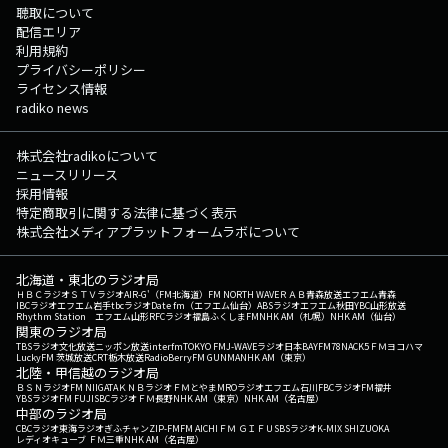
聴取について
配信エリア
利用規約
プライバシーポリシー
ライセンス情報
radiko news
株式会社radikoについて
ニュースリリース
採用情報
特定商取引に関する法律に基づく表示
株式会社メディアプラットフォームラボについて
北海道・東北のラジオ局
ＨＢＣラジオ
ＳＴＶラジオ
AIR-G'（FM北海道）
FM NORTH WAVE
ＲＡＢ青森放送
エフエム青森
IBCラジオ
エフエム岩手
tbcラジオ
Date fm（エフエム仙台）
ABSラジオ
エフエム秋田
YBC山形放送
Rhythm Station エフエム山形
RFCラジオ福島
ふくしまFM
NHK AM（札幌）
NHK AM（仙台）
関東のラジオ局
TBSラジオ
文化放送
ニッポン放送
interfm
TOKYO FM
J-WAVE
ラジオ日本
BAYFM78
NACK5
ＦＭヨコハマ
LuckyFM 茨城放送
CRT栃木放送
RadioBerry
FM GUNMA
NHK AM（東京）
北陸・甲信越のラジオ局
ＢＳＮラジオ
FM NIIGATA
ＫＮＢラジオ
ＦＭとやま
MROラジオ
エフエム石川
FBCラジオ
FM福井
YBSラジオ
FM FUJI
SBCラジオ
ＦＭ長野
NHK AM（東京）
NHK AM（名古屋）
中部のラジオ局
CBCラジオ
東海ラジオ
ぎふチャン
ZIP-FM
FM AICHI
ＦＭ ＧＩＦＵ
SBSラジオ
K-MIX SHIZUOKA
レディオキューブ ＦＭ三重
NHK AM（名古屋）