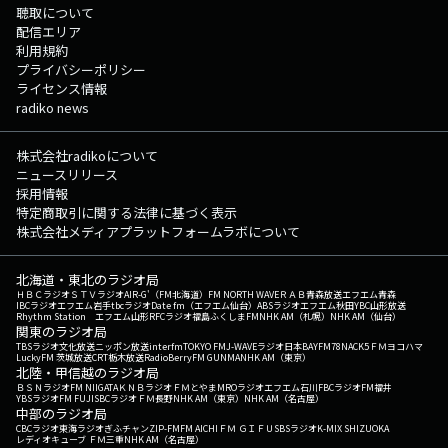
聴取について
配信エリア
利用規約
プライバシーポリシー
ライセンス情報
radiko news
株式会社radikoについて
ニュースリリース
採用情報
特定商取引に関する法律に基づく表示
株式会社メディアプラットフォームラボについて
北海道・東北のラジオ局
ＨＢＣラジオ
ＳＴＶラジオ
AIR-G'（FM北海道）
FM NORTH WAVE
ＲＡＢ青森放送
エフエム青森
IBCラジオ
エフエム岩手
tbcラジオ
Date fm（エフエム仙台）
ABSラジオ
エフエム秋田
YBC山形放送
Rhythm Station エフエム山形
RFCラジオ福島
ふくしまFM
NHK AM（札幌）
NHK AM（仙台）
関東のラジオ局
TBSラジオ
文化放送
ニッポン放送
interfm
TOKYO FM
J-WAVE
ラジオ日本
BAYFM78
NACK5
ＦＭヨコハマ
LuckyFM 茨城放送
CRT栃木放送
RadioBerry
FM GUNMA
NHK AM（東京）
北陸・甲信越のラジオ局
ＢＳＮラジオ
FM NIIGATA
ＫＮＢラジオ
ＦＭとやま
MROラジオ
エフエム石川
FBCラジオ
FM福井
YBSラジオ
FM FUJI
SBCラジオ
ＦＭ長野
NHK AM（東京）
NHK AM（名古屋）
中部のラジオ局
CBCラジオ
東海ラジオ
ぎふチャン
ZIP-FM
FM AICHI
ＦＭ ＧＩＦＵ
SBSラジオ
K-MIX SHIZUOKA
レディオキューブ ＦＭ三重
NHK AM（名古屋）