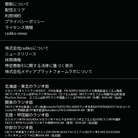
聴取について
配信エリア
利用規約
プライバシーポリシー
ライセンス情報
radiko news
株式会社radikoについて
ニュースリリース
採用情報
特定商取引に関する法律に基づく表示
株式会社メディアプラットフォームラボについて
北海道・東北のラジオ局
ＨＢＣラジオ
ＳＴＶラジオ
AIR-G'（FM北海道）
FM NORTH WAVE
ＲＡＢ青森放送
エフエム青森
IBCラジオ
エフエム岩手
tbcラジオ
Date fm（エフエム仙台）
ABSラジオ
エフエム秋田
YBC山形放送
Rhythm Station エフエム山形
RFCラジオ福島
ふくしまFM
NHK AM（札幌）
NHK AM（仙台）
関東のラジオ局
TBSラジオ
文化放送
ニッポン放送
interfm
TOKYO FM
J-WAVE
ラジオ日本
BAYFM78
NACK5
ＦＭヨコハマ
LuckyFM 茨城放送
CRT栃木放送
RadioBerry
FM GUNMA
NHK AM（東京）
北陸・甲信越のラジオ局
ＢＳＮラジオ
FM NIIGATA
ＫＮＢラジオ
ＦＭとやま
MROラジオ
エフエム石川
FBCラジオ
FM福井
YBSラジオ
FM FUJI
SBCラジオ
ＦＭ長野
NHK AM（東京）
NHK AM（名古屋）
中部のラジオ局
CBCラジオ
東海ラジオ
ぎふチャン
ZIP-FM
FM AICHI
ＦＭ ＧＩＦＵ
SBSラジオ
K-MIX SHIZUOKA
レディオキューブ ＦＭ三重
NHK AM（名古屋）