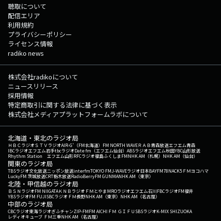
聴取について
配信エリア
利用規約
プライバシーポリシー
ライセンス情報
radiko news
株式会社radikoについて
ニュースリリース
採用情報
特定商取引に関する法律に基づく表示
株式会社メディアプラットフォームラボについて
北海道・東北のラジオ局
ＨＢＣラジオ
ＳＴＶラジオ
AIR-G'（FM北海道）
FM NORTH WAVE
ＲＡＢ青森放送
エフエム青森
IBCラジオ
エフエム岩手
tbcラジオ
Date fm（エフエム仙台）
ABSラジオ
エフエム秋田
YBC山形放送
Rhythm Station エフエム山形
RFCラジオ福島
ふくしまFM
NHK AM（札幌）
NHK AM（仙台）
関東のラジオ局
TBSラジオ
文化放送
ニッポン放送
interfm
TOKYO FM
J-WAVE
ラジオ日本
BAYFM78
NACK5
ＦＭヨコハマ
LuckyFM 茨城放送
CRT栃木放送
RadioBerry
FM GUNMA
NHK AM（東京）
北陸・甲信越のラジオ局
ＢＳＮラジオ
FM NIIGATA
ＫＮＢラジオ
ＦＭとやま
MROラジオ
エフエム石川
FBCラジオ
FM福井
YBSラジオ
FM FUJI
SBCラジオ
ＦＭ長野
NHK AM（東京）
NHK AM（名古屋）
中部のラジオ局
CBCラジオ
東海ラジオ
ぎふチャン
ZIP-FM
FM AICHI
ＦＭ ＧＩＦＵ
SBSラジオ
K-MIX SHIZUOKA
レディオキューブ ＦＭ三重
NHK AM（名古屋）