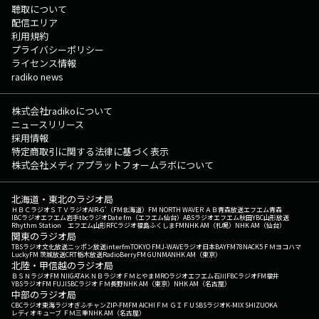
聴取について
配信エリア
利用規約
プライバシーポリシー
ライセンス情報
radiko news
株式会社radikoについて
ニュースリリース
採用情報
特定商取引に関する法律に基づく表示
株式会社メディアプラットフォームラボについて
北海道・東北のラジオ局
ＨＢＣラジオ
ＳＴＶラジオ
AIR-G'（FM北海道）
FM NORTH WAVE
ＲＡＢ青森放送
エフエム青森
IBCラジオ
エフエム岩手
tbcラジオ
Date fm（エフエム仙台）
ABSラジオ
エフエム秋田
YBC山形放送
Rhythm Station エフエム山形
RFCラジオ福島
ふくしまFM
NHK AM（札幌）
NHK AM（仙台）
関東のラジオ局
TBSラジオ
文化放送
ニッポン放送
interfm
TOKYO FM
J-WAVE
ラジオ日本
BAYFM78
NACK5
ＦＭヨコハマ
LuckyFM 茨城放送
CRT栃木放送
RadioBerry
FM GUNMA
NHK AM（東京）
北陸・甲信越のラジオ局
ＢＳＮラジオ
FM NIIGATA
ＫＮＢラジオ
ＦＭとやま
MROラジオ
エフエム石川
FBCラジオ
FM福井
YBSラジオ
FM FUJI
SBCラジオ
ＦＭ長野
NHK AM（東京）
NHK AM（名古屋）
中部のラジオ局
CBCラジオ
東海ラジオ
ぎふチャン
ZIP-FM
FM AICHI
ＦＭ ＧＩＦＵ
SBSラジオ
K-MIX SHIZUOKA
レディオキューブ ＦＭ三重
NHK AM（名古屋）