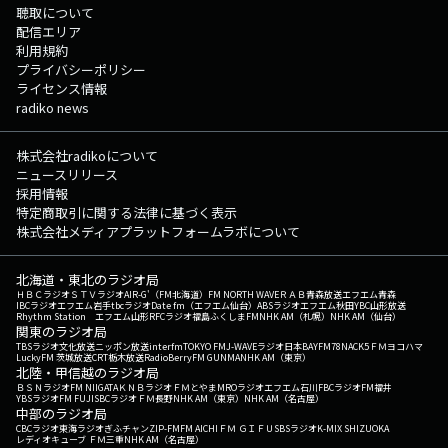
聴取について
配信エリア
利用規約
プライバシーポリシー
ライセンス情報
radiko news
株式会社radikoについて
ニュースリリース
採用情報
特定商取引に関する法律に基づく表示
株式会社メディアプラットフォームラボについて
北海道・東北のラジオ局
ＨＢＣラジオ
ＳＴＶラジオ
AIR-G'（FM北海道）
FM NORTH WAVE
ＲＡＢ青森放送
エフエム青森
IBCラジオ
エフエム岩手
tbcラジオ
Date fm（エフエム仙台）
ABSラジオ
エフエム秋田
YBC山形放送
Rhythm Station エフエム山形
RFCラジオ福島
ふくしまFM
NHK AM（札幌）
NHK AM（仙台）
関東のラジオ局
TBSラジオ
文化放送
ニッポン放送
interfm
TOKYO FM
J-WAVE
ラジオ日本
BAYFM78
NACK5
ＦＭヨコハマ
LuckyFM 茨城放送
CRT栃木放送
RadioBerry
FM GUNMA
NHK AM（東京）
北陸・甲信越のラジオ局
ＢＳＮラジオ
FM NIIGATA
ＫＮＢラジオ
ＦＭとやま
MROラジオ
エフエム石川
FBCラジオ
FM福井
YBSラジオ
FM FUJI
SBCラジオ
ＦＭ長野
NHK AM（東京）
NHK AM（名古屋）
中部のラジオ局
CBCラジオ
東海ラジオ
ぎふチャン
ZIP-FM
FM AICHI
ＦＭ ＧＩＦＵ
SBSラジオ
K-MIX SHIZUOKA
レディオキューブ ＦＭ三重
NHK AM（名古屋）