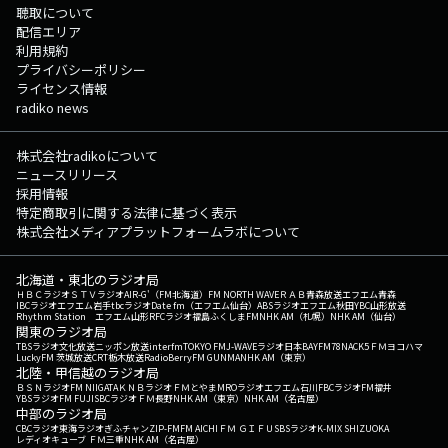
聴取について
配信エリア
利用規約
プライバシーポリシー
ライセンス情報
radiko news
株式会社radikoについて
ニュースリリース
採用情報
特定商取引に関する法律に基づく表示
株式会社メディアプラットフォームラボについて
北海道・東北のラジオ局
ＨＢＣラジオ
ＳＴＶラジオ
AIR-G'（FM北海道）
FM NORTH WAVE
ＲＡＢ青森放送
エフエム青森
IBCラジオ
エフエム岩手
tbcラジオ
Date fm（エフエム仙台）
ABSラジオ
エフエム秋田
YBC山形放送
Rhythm Station エフエム山形
RFCラジオ福島
ふくしまFM
NHK AM（札幌）
NHK AM（仙台）
関東のラジオ局
TBSラジオ
文化放送
ニッポン放送
interfm
TOKYO FM
J-WAVE
ラジオ日本
BAYFM78
NACK5
ＦＭヨコハマ
LuckyFM 茨城放送
CRT栃木放送
RadioBerry
FM GUNMA
NHK AM（東京）
北陸・甲信越のラジオ局
ＢＳＮラジオ
FM NIIGATA
ＫＮＢラジオ
ＦＭとやま
MROラジオ
エフエム石川
FBCラジオ
FM福井
YBSラジオ
FM FUJI
SBCラジオ
ＦＭ長野
NHK AM（東京）
NHK AM（名古屋）
中部のラジオ局
CBCラジオ
東海ラジオ
ぎふチャン
ZIP-FM
FM AICHI
ＦＭ ＧＩＦＵ
SBSラジオ
K-MIX SHIZUOKA
レディオキューブ ＦＭ三重
NHK AM（名古屋）