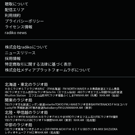
聴取について
配信エリア
利用規約
プライバシーポリシー
ライセンス情報
radiko news
株式会社radikoについて
ニュースリリース
採用情報
特定商取引に関する法律に基づく表示
株式会社メディアプラットフォームラボについて
北海道・東北のラジオ局
ＨＢＣラジオ
ＳＴＶラジオ
AIR-G'（FM北海道）
FM NORTH WAVE
ＲＡＢ青森放送
エフエム青森
IBCラジオ
エフエム岩手
tbcラジオ
Date fm（エフエム仙台）
ABSラジオ
エフエム秋田
YBC山形放送
Rhythm Station エフエム山形
RFCラジオ福島
ふくしまFM
NHK AM（札幌）
NHK AM（仙台）
関東のラジオ局
TBSラジオ
文化放送
ニッポン放送
interfm
TOKYO FM
J-WAVE
ラジオ日本
BAYFM78
NACK5
ＦＭヨコハマ
LuckyFM 茨城放送
CRT栃木放送
RadioBerry
FM GUNMA
NHK AM（東京）
北陸・甲信越のラジオ局
ＢＳＮラジオ
FM NIIGATA
ＫＮＢラジオ
ＦＭとやま
MROラジオ
エフエム石川
FBCラジオ
FM福井
YBSラジオ
FM FUJI
SBCラジオ
ＦＭ長野
NHK AM（東京）
NHK AM（名古屋）
中部のラジオ局
CBCラジオ
東海ラジオ
ぎふチャン
ZIP-FM
FM AICHI
ＦＭ ＧＩＦＵ
SBSラジオ
K-MIX SHIZUOKA
レディオキューブ ＦＭ三重
NHK AM（名古屋）