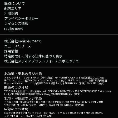
聴取について
配信エリア
利用規約
プライバシーポリシー
ライセンス情報
radiko news
株式会社radikoについて
ニュースリリース
採用情報
特定商取引に関する法律に基づく表示
株式会社メディアプラットフォームラボについて
北海道・東北のラジオ局
ＨＢＣラジオ
ＳＴＶラジオ
AIR-G'（FM北海道）
FM NORTH WAVE
ＲＡＢ青森放送
エフエム青森
IBCラジオ
エフエム岩手
tbcラジオ
Date fm（エフエム仙台）
ABSラジオ
エフエム秋田
YBC山形放送
Rhythm Station エフエム山形
RFCラジオ福島
ふくしまFM
NHK AM（札幌）
NHK AM（仙台）
関東のラジオ局
TBSラジオ
文化放送
ニッポン放送
interfm
TOKYO FM
J-WAVE
ラジオ日本
BAYFM78
NACK5
ＦＭヨコハマ
LuckyFM 茨城放送
CRT栃木放送
RadioBerry
FM GUNMA
NHK AM（東京）
北陸・甲信越のラジオ局
ＢＳＮラジオ
FM NIIGATA
ＫＮＢラジオ
ＦＭとやま
MROラジオ
エフエム石川
FBCラジオ
FM福井
YBSラジオ
FM FUJI
SBCラジオ
ＦＭ長野
NHK AM（東京）
NHK AM（名古屋）
中部のラジオ局
CBCラジオ
東海ラジオ
ぎふチャン
ZIP-FM
FM AICHI
ＦＭ ＧＩＦＵ
SBSラジオ
K-MIX SHIZUOKA
レディオキューブ ＦＭ三重
NHK AM（名古屋）