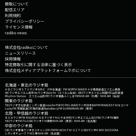
聴取について
配信エリア
利用規約
プライバシーポリシー
ライセンス情報
radiko news
株式会社radikoについて
ニュースリリース
採用情報
特定商取引に関する法律に基づく表示
株式会社メディアプラットフォームラボについて
北海道・東北のラジオ局
ＨＢＣラジオ
ＳＴＶラジオ
AIR-G'（FM北海道）
FM NORTH WAVE
ＲＡＢ青森放送
エフエム青森
IBCラジオ
エフエム岩手
tbcラジオ
Date fm（エフエム仙台）
ABSラジオ
エフエム秋田
YBC山形放送
Rhythm Station エフエム山形
RFCラジオ福島
ふくしまFM
NHK AM（札幌）
NHK AM（仙台）
関東のラジオ局
TBSラジオ
文化放送
ニッポン放送
interfm
TOKYO FM
J-WAVE
ラジオ日本
BAYFM78
NACK5
ＦＭヨコハマ
LuckyFM 茨城放送
CRT栃木放送
RadioBerry
FM GUNMA
NHK AM（東京）
北陸・甲信越のラジオ局
ＢＳＮラジオ
FM NIIGATA
ＫＮＢラジオ
ＦＭとやま
MROラジオ
エフエム石川
FBCラジオ
FM福井
YBSラジオ
FM FUJI
SBCラジオ
ＦＭ長野
NHK AM（東京）
NHK AM（名古屋）
中部のラジオ局
CBCラジオ
東海ラジオ
ぎふチャン
ZIP-FM
FM AICHI
ＦＭ ＧＩＦＵ
SBSラジオ
K-MIX SHIZUOKA
レディオキューブ ＦＭ三重
NHK AM（名古屋）