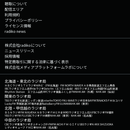
聴取について
配信エリア
利用規約
プライバシーポリシー
ライセンス情報
radiko news
株式会社radikoについて
ニュースリリース
採用情報
特定商取引に関する法律に基づく表示
株式会社メディアプラットフォームラボについて
北海道・東北のラジオ局
ＨＢＣラジオ
ＳＴＶラジオ
AIR-G'（FM北海道）
FM NORTH WAVE
ＲＡＢ青森放送
エフエム青森
IBCラジオ
エフエム岩手
tbcラジオ
Date fm（エフエム仙台）
ABSラジオ
エフエム秋田
YBC山形放送
Rhythm Station エフエム山形
RFCラジオ福島
ふくしまFM
NHK AM（札幌）
NHK AM（仙台）
関東のラジオ局
TBSラジオ
文化放送
ニッポン放送
interfm
TOKYO FM
J-WAVE
ラジオ日本
BAYFM78
NACK5
ＦＭヨコハマ
LuckyFM 茨城放送
CRT栃木放送
RadioBerry
FM GUNMA
NHK AM（東京）
北陸・甲信越のラジオ局
ＢＳＮラジオ
FM NIIGATA
ＫＮＢラジオ
ＦＭとやま
MROラジオ
エフエム石川
FBCラジオ
FM福井
YBSラジオ
FM FUJI
SBCラジオ
ＦＭ長野
NHK AM（東京）
NHK AM（名古屋）
中部のラジオ局
CBCラジオ
東海ラジオ
ぎふチャン
ZIP-FM
FM AICHI
ＦＭ ＧＩＦＵ
SBSラジオ
K-MIX SHIZUOKA
レディオキューブ ＦＭ三重
NHK AM（名古屋）