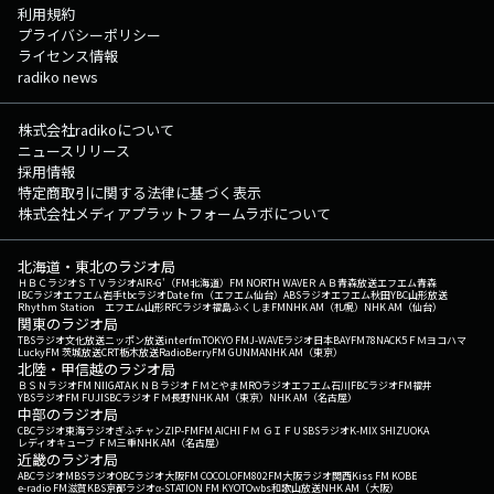
利用規約
プライバシーポリシー
ライセンス情報
radiko news
株式会社radikoについて
ニュースリリース
採用情報
特定商取引に関する法律に基づく表示
株式会社メディアプラットフォームラボについて
北海道・東北のラジオ局
ＨＢＣラジオ
ＳＴＶラジオ
AIR-G'（FM北海道）
FM NORTH WAVE
ＲＡＢ青森放送
エフエム青森
IBCラジオ
エフエム岩手
tbcラジオ
Date fm（エフエム仙台）
ABSラジオ
エフエム秋田
YBC山形放送
Rhythm Station エフエム山形
RFCラジオ福島
ふくしまFM
NHK AM（札幌）
NHK AM（仙台）
関東のラジオ局
TBSラジオ
文化放送
ニッポン放送
interfm
TOKYO FM
J-WAVE
ラジオ日本
BAYFM78
NACK5
ＦＭヨコハマ
LuckyFM 茨城放送
CRT栃木放送
RadioBerry
FM GUNMA
NHK AM（東京）
北陸・甲信越のラジオ局
ＢＳＮラジオ
FM NIIGATA
ＫＮＢラジオ
ＦＭとやま
MROラジオ
エフエム石川
FBCラジオ
FM福井
YBSラジオ
FM FUJI
SBCラジオ
ＦＭ長野
NHK AM（東京）
NHK AM（名古屋）
中部のラジオ局
CBCラジオ
東海ラジオ
ぎふチャン
ZIP-FM
FM AICHI
ＦＭ ＧＩＦＵ
SBSラジオ
K-MIX SHIZUOKA
レディオキューブ ＦＭ三重
NHK AM（名古屋）
近畿のラジオ局
ABCラジオ
MBSラジオ
OBCラジオ大阪
FM COCOLO
FM802
FM大阪
ラジオ関西
Kiss FM KOBE
e-radio FM滋賀
KBS京都ラジオ
α-STATION FM KYOTO
wbs和歌山放送
NHK AM（大阪）