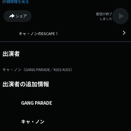
／KiSS KiSSメンバー）と繰り広げる他愛もない話をお届けする雑談系ト
詳細情報を見る
ーク＆ミュージック番組です。 番組内では設定である「ESCAPE！」の
コンセプトである「退屈からの脱出」をテーマに、ファッションやグル
配信が終了
シェア
メ、アートなど様々なエンタメについて特集を行う様々なコーナーを企画
しました
中。 またインタビュー取材と称して、アーティストやタレント、クリエ
イターなどをゲストに迎えてのトークも予定しています。 更に番組アー
カイブと地上波では放送されないアフタートークをお聴き頂けるポッドキ
キャ・ノンのESCAPE！
ャストAuDeeでの展開も予定しています。 どうぞお楽しみに。 番組
Webサイト：https://www.interfm.co.jp/escape メールアドレス：
ca_non@interfm.jp Xハッシュタグは「#ca_non897」
出演者
キャ・ノン（GANG PARADE／KiSS KiSS）
出演者の追加情報
GANG PARADE
キャ・ノン