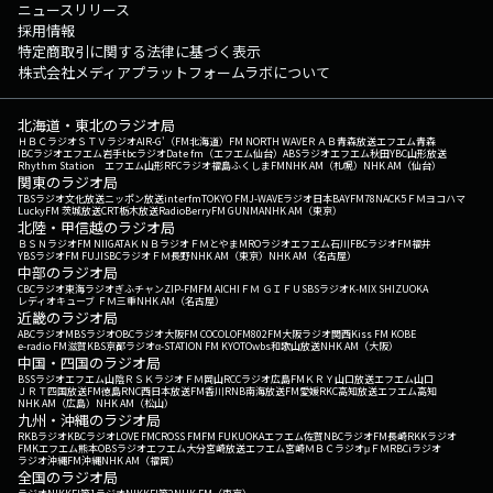
ニュースリリース
採用情報
特定商取引に関する法律に基づく表示
株式会社メディアプラットフォームラボについて
北海道・東北のラジオ局
ＨＢＣラジオ
ＳＴＶラジオ
AIR-G'（FM北海道）
FM NORTH WAVE
ＲＡＢ青森放送
エフエム青森
IBCラジオ
エフエム岩手
tbcラジオ
Date fm（エフエム仙台）
ABSラジオ
エフエム秋田
YBC山形放送
Rhythm Station エフエム山形
RFCラジオ福島
ふくしまFM
NHK AM（札幌）
NHK AM（仙台）
関東のラジオ局
TBSラジオ
文化放送
ニッポン放送
interfm
TOKYO FM
J-WAVE
ラジオ日本
BAYFM78
NACK5
ＦＭヨコハマ
LuckyFM 茨城放送
CRT栃木放送
RadioBerry
FM GUNMA
NHK AM（東京）
北陸・甲信越のラジオ局
ＢＳＮラジオ
FM NIIGATA
ＫＮＢラジオ
ＦＭとやま
MROラジオ
エフエム石川
FBCラジオ
FM福井
YBSラジオ
FM FUJI
SBCラジオ
ＦＭ長野
NHK AM（東京）
NHK AM（名古屋）
中部のラジオ局
CBCラジオ
東海ラジオ
ぎふチャン
ZIP-FM
FM AICHI
ＦＭ ＧＩＦＵ
SBSラジオ
K-MIX SHIZUOKA
レディオキューブ ＦＭ三重
NHK AM（名古屋）
近畿のラジオ局
ABCラジオ
MBSラジオ
OBCラジオ大阪
FM COCOLO
FM802
FM大阪
ラジオ関西
Kiss FM KOBE
e-radio FM滋賀
KBS京都ラジオ
α-STATION FM KYOTO
wbs和歌山放送
NHK AM（大阪）
中国・四国のラジオ局
BSSラジオ
エフエム山陰
ＲＳＫラジオ
ＦＭ岡山
RCCラジオ
広島FM
ＫＲＹ山口放送
エフエム山口
ＪＲＴ四国放送
FM徳島
RNC西日本放送
FM香川
RNB南海放送
FM愛媛
RKC高知放送
エフエム高知
NHK AM（広島）
NHK AM（松山）
九州・沖縄のラジオ局
RKBラジオ
KBCラジオ
LOVE FM
CROSS FM
FM FUKUOKA
エフエム佐賀
NBCラジオ
FM長崎
RKKラジオ
FMKエフエム熊本
OBSラジオ
エフエム大分
宮崎放送
エフエム宮崎
ＭＢＣラジオ
μＦＭ
RBCiラジオ
ラジオ沖縄
FM沖縄
NHK AM（福岡）
全国のラジオ局