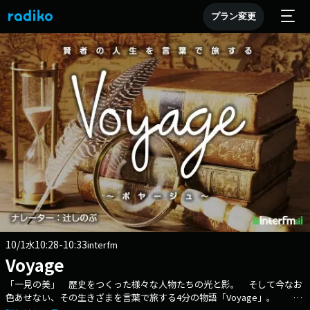
プラン変更
10/1
10:28-10:33
水
interfm
Voyage
「一見の美」 歴史をつくった様々な人物たちの光と影。 そして今なお
色あせない、その生きざまを言葉で旅する4分の物語「Voyage」。 番