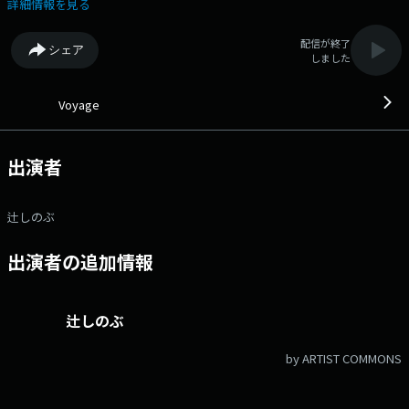
組Webサイト：https://www.interfm.co.jp/voyage Xハッシュタグは
詳細情報を見る
「#voyage897」
配信が終了
シェア
しました
Voyage
出演者
辻しのぶ
出演者の追加情報
辻しのぶ
by ARTIST COMMONS