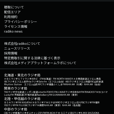
聴取について
配信エリア
利用規約
プライバシーポリシー
ライセンス情報
radiko news
株式会社radikoについて
ニュースリリース
採用情報
特定商取引に関する法律に基づく表示
株式会社メディアプラットフォームラボについて
北海道・東北のラジオ局
ＨＢＣラジオ
ＳＴＶラジオ
AIR-G'（FM北海道）
FM NORTH WAVE
ＲＡＢ青森放送
エフエム青森
IBCラジオ
エフエム岩手
tbcラジオ
Date fm（エフエム仙台）
ABSラジオ
エフエム秋田
YBC山形放送
Rhythm Station エフエム山形
RFCラジオ福島
ふくしまFM
NHK AM（札幌）
NHK AM（仙台）
関東のラジオ局
TBSラジオ
文化放送
ニッポン放送
interfm
TOKYO FM
J-WAVE
ラジオ日本
BAYFM78
NACK5
ＦＭヨコハマ
LuckyFM 茨城放送
CRT栃木放送
RadioBerry
FM GUNMA
NHK AM（東京）
北陸・甲信越のラジオ局
ＢＳＮラジオ
FM NIIGATA
ＫＮＢラジオ
ＦＭとやま
MROラジオ
エフエム石川
FBCラジオ
FM福井
YBSラジオ
FM FUJI
SBCラジオ
ＦＭ長野
NHK AM（東京）
NHK AM（名古屋）
中部のラジオ局
CBCラジオ
東海ラジオ
ぎふチャン
ZIP-FM
FM AICHI
ＦＭ ＧＩＦＵ
SBSラジオ
K-MIX SHIZUOKA