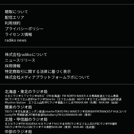
聴取について
配信エリア
利用規約
プライバシーポリシー
ライセンス情報
radiko news
株式会社radikoについて
ニュースリリース
採用情報
特定商取引に関する法律に基づく表示
株式会社メディアプラットフォームラボについて
北海道・東北のラジオ局
ＨＢＣラジオ
ＳＴＶラジオ
AIR-G'（FM北海道）
FM NORTH WAVE
ＲＡＢ青森放送
エフエム青森
IBCラジオ
エフエム岩手
tbcラジオ
Date fm（エフエム仙台）
ABSラジオ
エフエム秋田
YBC山形放送
Rhythm Station エフエム山形
RFCラジオ福島
ふくしまFM
NHK AM（札幌）
NHK AM（仙台）
関東のラジオ局
TBSラジオ
文化放送
ニッポン放送
interfm
TOKYO FM
J-WAVE
ラジオ日本
BAYFM78
NACK5
ＦＭヨコハマ
LuckyFM 茨城放送
CRT栃木放送
RadioBerry
FM GUNMA
NHK AM（東京）
北陸・甲信越のラジオ局
ＢＳＮラジオ
FM NIIGATA
ＫＮＢラジオ
ＦＭとやま
MROラジオ
エフエム石川
FBCラジオ
FM福井
YBSラジオ
FM FUJI
SBCラジオ
ＦＭ長野
NHK AM（東京）
NHK AM（名古屋）
中部のラジオ局