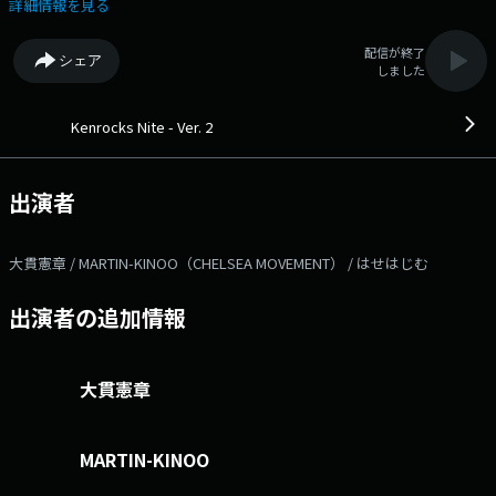
これまでの活動や音楽への想いなど、積もる話をたっぷりと。ソウルフル
詳細情報を見る
でモッドな時間を一緒に楽しみましょう！ 《KINGSTON TIME!》 ”イク
ラノドン”の最新作を！ 番組Webサイト：
配信が終了
シェア
https://www.interfm.co.jp/kenrocks メールアドレス：
しました
rocks@interfm.jp Xハッシュタグは「#kenrocks」
Kenrocks Nite - Ver. 2
出演者
大貫憲章 / MARTIN-KINOO（CHELSEA MOVEMENT） / はせはじむ
出演者の追加情報
大貫憲章
MARTIN-KINOO