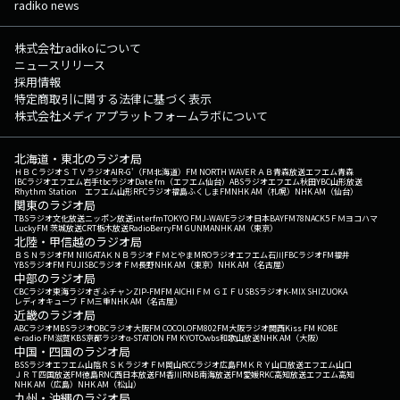
radiko news
株式会社radikoについて
ニュースリリース
採用情報
特定商取引に関する法律に基づく表示
株式会社メディアプラットフォームラボについて
北海道・東北のラジオ局
ＨＢＣラジオ
ＳＴＶラジオ
AIR-G'（FM北海道）
FM NORTH WAVE
ＲＡＢ青森放送
エフエム青森
IBCラジオ
エフエム岩手
tbcラジオ
Date fm（エフエム仙台）
ABSラジオ
エフエム秋田
YBC山形放送
Rhythm Station エフエム山形
RFCラジオ福島
ふくしまFM
NHK AM（札幌）
NHK AM（仙台）
関東のラジオ局
TBSラジオ
文化放送
ニッポン放送
interfm
TOKYO FM
J-WAVE
ラジオ日本
BAYFM78
NACK5
ＦＭヨコハマ
LuckyFM 茨城放送
CRT栃木放送
RadioBerry
FM GUNMA
NHK AM（東京）
北陸・甲信越のラジオ局
ＢＳＮラジオ
FM NIIGATA
ＫＮＢラジオ
ＦＭとやま
MROラジオ
エフエム石川
FBCラジオ
FM福井
YBSラジオ
FM FUJI
SBCラジオ
ＦＭ長野
NHK AM（東京）
NHK AM（名古屋）
中部のラジオ局
CBCラジオ
東海ラジオ
ぎふチャン
ZIP-FM
FM AICHI
ＦＭ ＧＩＦＵ
SBSラジオ
K-MIX SHIZUOKA
レディオキューブ ＦＭ三重
NHK AM（名古屋）
近畿のラジオ局
ABCラジオ
MBSラジオ
OBCラジオ大阪
FM COCOLO
FM802
FM大阪
ラジオ関西
Kiss FM KOBE
e-radio FM滋賀
KBS京都ラジオ
α-STATION FM KYOTO
wbs和歌山放送
NHK AM（大阪）
中国・四国のラジオ局
BSSラジオ
エフエム山陰
ＲＳＫラジオ
ＦＭ岡山
RCCラジオ
広島FM
ＫＲＹ山口放送
エフエム山口
ＪＲＴ四国放送
FM徳島
RNC西日本放送
FM香川
RNB南海放送
FM愛媛
RKC高知放送
エフエム高知
NHK AM（広島）
NHK AM（松山）
九州・沖縄のラジオ局