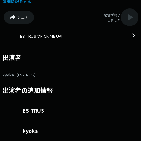
コーナー「LINK ME UP!」では、様々なマンスリーゲストとのトークをお
詳細情報を見る
届けします。 番組Webサイト：https://www.interfm.co.jp/pm メー
ルアドレス：pm@interfm.jp Xハッシュタグは「#pm897」 Xアカウ
配信が終了
シェア
ントは「@pickmeup897」
しました
ES-TRUSのPICK ME UP!
出演者
kyoka（ES-TRUS）
出演者の追加情報
ES-TRUS
kyoka