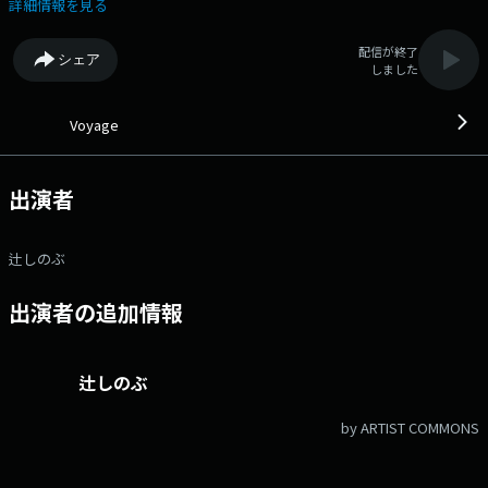
「Voyage」。 番組Webサイト：
詳細情報を見る
https://www.interfm.co.jp/voyage Xハッシュタグは「#voyage897」
配信が終了
シェア
しました
Voyage
出演者
辻しのぶ
出演者の追加情報
辻しのぶ
by ARTIST COMMONS