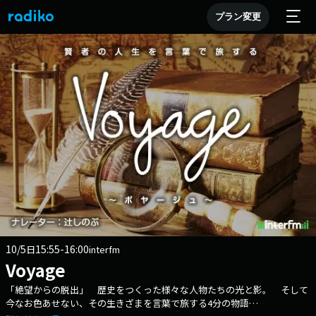
プラン変更
10/5
15:55-16:00
日
interfm
Voyage
「絶望からの脱出」 歴史をつくった様々な人物たちの光と影。 そして
今なお色あせない、その生きざまを言葉で旅する4分の物語