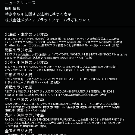
ニュースリリース
採用情報
特定商取引に関する法律に基づく表示
株式会社メディアプラットフォームラボについて
北海道・東北のラジオ局
ＨＢＣラジオ
ＳＴＶラジオ
AIR-G'（FM北海道）
FM NORTH WAVE
ＲＡＢ青森放送
エフエム青森
IBCラジオ
エフエム岩手
tbcラジオ
Date fm（エフエム仙台）
ABSラジオ
エフエム秋田
YBC山形放送
Rhythm Station エフエム山形
RFCラジオ福島
ふくしまFM
NHK AM（札幌）
NHK AM（仙台）
関東のラジオ局
TBSラジオ
文化放送
ニッポン放送
interfm
TOKYO FM
J-WAVE
ラジオ日本
BAYFM78
NACK5
ＦＭヨコハマ
LuckyFM 茨城放送
CRT栃木放送
RadioBerry
FM GUNMA
NHK AM（東京）
北陸・甲信越のラジオ局
ＢＳＮラジオ
FM NIIGATA
ＫＮＢラジオ
ＦＭとやま
MROラジオ
エフエム石川
FBCラジオ
FM福井
YBSラジオ
FM FUJI
SBCラジオ
ＦＭ長野
NHK AM（東京）
NHK AM（名古屋）
中部のラジオ局
CBCラジオ
東海ラジオ
ぎふチャン
ZIP-FM
FM AICHI
ＦＭ ＧＩＦＵ
SBSラジオ
K-MIX SHIZUOKA
レディオキューブ ＦＭ三重
NHK AM（名古屋）
近畿のラジオ局
ABCラジオ
MBSラジオ
OBCラジオ大阪
FM COCOLO
FM802
FM大阪
ラジオ関西
Kiss FM KOBE
e-radio FM滋賀
KBS京都ラジオ
α-STATION FM KYOTO
wbs和歌山放送
NHK AM（大阪）
中国・四国のラジオ局
BSSラジオ
エフエム山陰
ＲＳＫラジオ
ＦＭ岡山
RCCラジオ
広島FM
ＫＲＹ山口放送
エフエム山口
ＪＲＴ四国放送
FM徳島
RNC西日本放送
FM香川
RNB南海放送
FM愛媛
RKC高知放送
エフエム高知
NHK AM（広島）
NHK AM（松山）
九州・沖縄のラジオ局
RKBラジオ
KBCラジオ
LOVE FM
CROSS FM
FM FUKUOKA
エフエム佐賀
NBCラジオ
FM長崎
RKKラジオ
FMKエフエム熊本
OBSラジオ
エフエム大分
宮崎放送
エフエム宮崎
ＭＢＣラジオ
μＦＭ
RBCiラジオ
ラジオ沖縄
FM沖縄
NHK AM（福岡）
全国のラジオ局