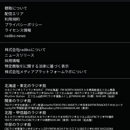
聴取について
配信エリア
利用規約
プライバシーポリシー
ライセンス情報
radiko news
株式会社radikoについて
ニュースリリース
採用情報
特定商取引に関する法律に基づく表示
株式会社メディアプラットフォームラボについて
北海道・東北のラジオ局
ＨＢＣラジオ
ＳＴＶラジオ
AIR-G'（FM北海道）
FM NORTH WAVE
ＲＡＢ青森放送
エフエム青森
IBCラジオ
エフエム岩手
tbcラジオ
Date fm（エフエム仙台）
ABSラジオ
エフエム秋田
YBC山形放送
Rhythm Station エフエム山形
RFCラジオ福島
ふくしまFM
NHK AM（札幌）
NHK AM（仙台）
関東のラジオ局
TBSラジオ
文化放送
ニッポン放送
interfm
TOKYO FM
J-WAVE
ラジオ日本
BAYFM78
NACK5
ＦＭヨコハマ
LuckyFM 茨城放送
CRT栃木放送
RadioBerry
FM GUNMA
NHK AM（東京）
北陸・甲信越のラジオ局
ＢＳＮラジオ
FM NIIGATA
ＫＮＢラジオ
ＦＭとやま
MROラジオ
エフエム石川
FBCラジオ
FM福井
YBSラジオ
FM FUJI
SBCラジオ
ＦＭ長野
NHK AM（東京）
NHK AM（名古屋）
中部のラジオ局
CBCラジオ
東海ラジオ
ぎふチャン
ZIP-FM
FM AICHI
ＦＭ ＧＩＦＵ
SBSラジオ
K-MIX SHIZUOKA