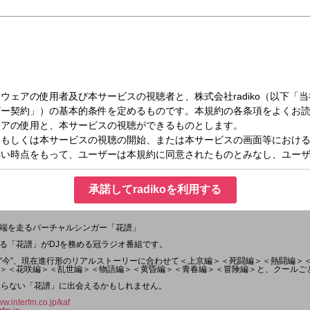
日（火）23:00～23:30
) -世界編-
承諾してradikoを利用する
端を走るバーチャルシンガー「花譜」
る「花譜」がDJを務める冠ラジオ番組です。
“今”、現在進行形のリアルストーリーに合わせて＜上京編＞＜死闘編＞＜熱闘編＞
＞＜花咲編＞＜乱世編＞＜物語編＞＜黄昏編＞＜青春編＞＜冒険編＞と、クールご
知らない「花譜」に出会えるかもしれません。
ww.interfm.co.jp/kaf