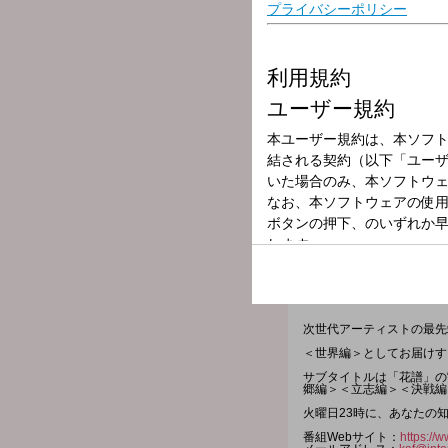
放送局
放送時間
2025年10月14
番組名
ぱんぱかカフぃ(R
次世代アーティストの最先
＜世界編＞としてお届けす
サブタイトルは「花譜」の
郷編＞＜立志編＞＜決戦編
火曜日23時に、あなたの
番組Webサイト：
https://w