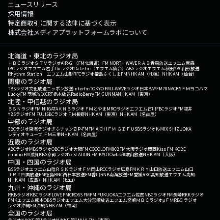
ニュースリリース
採用情報
特定商取引に関する法律に基づく表示
株式会社メディアプラットフォームラボについて
北海道・東北のラジオ局
ＨＢＣラジオ
ＳＴＶラジオ
AIR-G'（FM北海道）
FM NORTH WAVE
ＲＡＢ青森放送
エフエム青森
IBCラジオ
エフエム岩手
tbcラジオ
Date fm（エフエム仙台）
ABSラジオ
エフエム秋田
YBC山形放送
Rhythm Station エフエム山形
RFCラジオ福島
ふくしまFM
NHK AM（札幌）
NHK AM（仙台）
関東のラジオ局
TBSラジオ
文化放送
ニッポン放送
interfm
TOKYO FM
J-WAVE
ラジオ日本
BAYFM78
NACK5
ＦＭヨコハマ
LuckyFM 茨城放送
CRT栃木放送
RadioBerry
FM GUNMA
NHK AM（東京）
北陸・甲信越のラジオ局
ＢＳＮラジオ
FM NIIGATA
ＫＮＢラジオ
ＦＭとやま
MROラジオ
エフエム石川
FBCラジオ
FM福井
YBSラジオ
FM FUJI
SBCラジオ
ＦＭ長野
NHK AM（東京）
NHK AM（名古屋）
中部のラジオ局
CBCラジオ
東海ラジオ
ぎふチャン
ZIP-FM
FM AICHI
ＦＭ ＧＩＦＵ
SBSラジオ
K-MIX SHIZUOKA
レディオキューブ ＦＭ三重
NHK AM（名古屋）
近畿のラジオ局
ABCラジオ
MBSラジオ
OBCラジオ大阪
FM COCOLO
FM802
FM大阪
ラジオ関西
Kiss FM KOBE
e-radio FM滋賀
KBS京都ラジオ
α-STATION FM KYOTO
wbs和歌山放送
NHK AM（大阪）
中国・四国のラジオ局
BSSラジオ
エフエム山陰
ＲＳＫラジオ
ＦＭ岡山
RCCラジオ
広島FM
ＫＲＹ山口放送
エフエム山口
ＪＲＴ四国放送
FM徳島
RNC西日本放送
FM香川
RNB南海放送
FM愛媛
RKC高知放送
エフエム高知
NHK AM（広島）
NHK AM（松山）
九州・沖縄のラジオ局
RKBラジオ
KBCラジオ
LOVE FM
CROSS FM
FM FUKUOKA
エフエム佐賀
NBCラジオ
FM長崎
RKKラジオ
FMKエフエム熊本
OBSラジオ
エフエム大分
宮崎放送
エフエム宮崎
ＭＢＣラジオ
μＦＭ
RBCiラジオ
ラジオ沖縄
FM沖縄
NHK AM（福岡）
全国のラジオ局