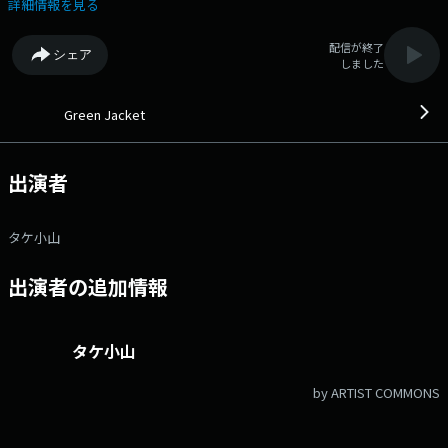
メリカのゴルフツアー情報など世界のゴルフ情報が手に取るように分かり
詳細情報を見る
ます。 さらにタッド尾身 1minute Golf English、先週のチャンピオ
ン、ルールザワールド、スポーツのツボ、ゴルフライフ向上委員会ガレー
配信が終了
シェア
ジで語る趣味の時間、コウタロウのやりたい放題、タケ小山の俺に言わせ
しました
ろ！など、魅力的なコーナー満載です。 ▽05:30〜 【 Tadd Omi 1min.
Golf English 】 Tadd Omi 1min. Golf English ▽05:40〜 【 ココガレー
ジ presents 先週のチャンピオン 】 ココガレージ presents 先週のチャ
Green Jacket
ンピオン ▽05:56〜 【 interfm Traffic Report 】 interfm Traffic
Report ▽06:05〜 【 楽天 GORA presents タケ小山のルールザワール
ド 】 楽天 GORA presents タケ小山のルールザワールド ▽06:30〜
出演者
【 川口技研 Presents スポーツのツボ 】 川口技研 Presents スポーツの
ツボ 番組Webサイト：https://www.interfm.co.jp/green メールアド
レス：green@interfm.jp Xハッシュタグは「#GOLF897」 Xアカウン
タケ小山
トは「@GreenJacket897」 facebookページは
「https://www.facebook.com/interFM.GJ」
出演者の追加情報
タケ小山
by ARTIST COMMONS