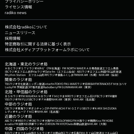
プライバシーポリシー
ライセンス情報
radiko news
株式会社radikoについて
ニュースリリース
採用情報
特定商取引に関する法律に基づく表示
株式会社メディアプラットフォームラボについて
北海道・東北のラジオ局
ＨＢＣラジオ
ＳＴＶラジオ
AIR-G'（FM北海道）
FM NORTH WAVE
ＲＡＢ青森放送
エフエム青森
IBCラジオ
エフエム岩手
tbcラジオ
Date fm（エフエム仙台）
ABSラジオ
エフエム秋田
YBC山形放送
Rhythm Station エフエム山形
RFCラジオ福島
ふくしまFM
NHK AM（札幌）
NHK AM（仙台）
関東のラジオ局
TBSラジオ
文化放送
ニッポン放送
interfm
TOKYO FM
J-WAVE
ラジオ日本
BAYFM78
NACK5
ＦＭヨコハマ
LuckyFM 茨城放送
CRT栃木放送
RadioBerry
FM GUNMA
NHK AM（東京）
北陸・甲信越のラジオ局
ＢＳＮラジオ
FM NIIGATA
ＫＮＢラジオ
ＦＭとやま
MROラジオ
エフエム石川
FBCラジオ
FM福井
YBSラジオ
FM FUJI
SBCラジオ
ＦＭ長野
NHK AM（東京）
NHK AM（名古屋）
中部のラジオ局
CBCラジオ
東海ラジオ
ぎふチャン
ZIP-FM
FM AICHI
ＦＭ ＧＩＦＵ
SBSラジオ
K-MIX SHIZUOKA
レディオキューブ ＦＭ三重
NHK AM（名古屋）
近畿のラジオ局
ABCラジオ
MBSラジオ
OBCラジオ大阪
FM COCOLO
FM802
FM大阪
ラジオ関西
Kiss FM KOBE
e-radio FM滋賀
KBS京都ラジオ
α-STATION FM KYOTO
wbs和歌山放送
NHK AM（大阪）
中国・四国のラジオ局
BSSラジオ
エフエム山陰
ＲＳＫラジオ
ＦＭ岡山
RCCラジオ
広島FM
ＫＲＹ山口放送
エフエム山口