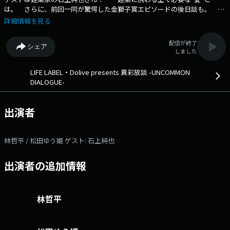
は。 さらに、前回一同が驚愕した金獅子賞エピソードの後日談も。
「異彩放談 - UNCOMMON DIALOGUE -」 LIFE LABEL / Dolive / yado 3つ
詳細情報を見る
の住宅ブランドを率いる ビジネスパーソン・林哲平と、 自由な視点を
持つアーティスト・松田ゆう姫が 「心の解放」をテーマに各業界の最前
配信が終了
シェア
線で活躍するゲストを迎え、 ゲストの人生を彩ってきたもの・こと、
しました
成功の裏側にある葛藤、ビジネスの本質に迫る対話番組。 本日のゲス
ト： 石上純也 番組Webサイト：https://www.interfm.co.jp/ud Xハ
LIFE LABEL・Dolive presents 異彩放談 -UNCOMMON
ッシュタグは「#異彩放談」 Xアカウントは「@isai_hodan」
DIALOGUE-
出演者
林哲平 / 松田ゆう姫 ゲスト: 石上純也
出演者の追加情報
林哲平