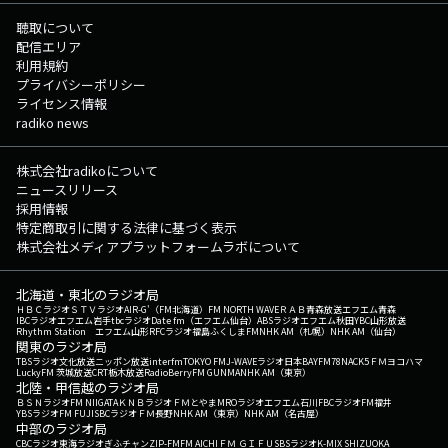
聴取について
配信エリア
利用規約
プライバシーポリシー
ライセンス情報
radiko news
株式会社radikoについて
ニュースリリース
採用情報
特定商取引に関する法律に基づく表示
株式会社メディアプラットフォームラボについて
北海道・東北のラジオ局
ＨＢＣラジオ
ＳＴＶラジオ
AIR-G'（FM北海道）
FM NORTH WAVE
ＲＡＢ青森放送
エフエム青森
IBCラジオ
エフエム岩手
tbcラジオ
Date fm（エフエム仙台）
ABSラジオ
エフエム秋田
YBC山形放送
Rhythm Station エフエム山形
RFCラジオ福島
ふくしまFM
NHK AM（札幌）
NHK AM（仙台）
関東のラジオ局
TBSラジオ
文化放送
ニッポン放送
interfm
TOKYO FM
J-WAVE
ラジオ日本
BAYFM78
NACK5
ＦＭヨコハマ
LuckyFM 茨城放送
CRT栃木放送
RadioBerry
FM GUNMA
NHK AM（東京）
北陸・甲信越のラジオ局
ＢＳＮラジオ
FM NIIGATA
ＫＮＢラジオ
ＦＭとやま
MROラジオ
エフエム石川
FBCラジオ
FM福井
YBSラジオ
FM FUJI
SBCラジオ
ＦＭ長野
NHK AM（東京）
NHK AM（名古屋）
中部のラジオ局
CBCラジオ
東海ラジオ
ぎふチャン
ZIP-FM
FM AICHI
ＦＭ ＧＩＦＵ
SBSラジオ
K-MIX SHIZUOKA