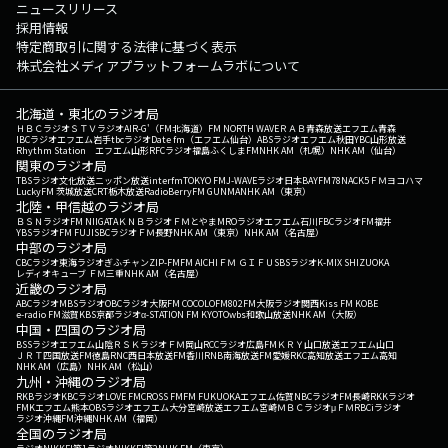
ニュースリリース
採用情報
特定商取引に関する法律に基づく表示
株式会社メディアプラットフォームラボについて
北海道・東北のラジオ局
ＨＢＣラジオ
ＳＴＶラジオ
AIR-G'（FM北海道）
FM NORTH WAVE
ＲＡＢ青森放送
エフエム青森
IBCラジオ
エフエム岩手
tbcラジオ
Date fm（エフエム仙台）
ABSラジオ
エフエム秋田
YBC山形放送
Rhythm Station エフエム山形
RFCラジオ福島
ふくしまFM
NHK AM（札幌）
NHK AM（仙台）
関東のラジオ局
TBSラジオ
文化放送
ニッポン放送
interfm
TOKYO FM
J-WAVE
ラジオ日本
BAYFM78
NACK5
ＦＭヨコハマ
LuckyFM 茨城放送
CRT栃木放送
RadioBerry
FM GUNMA
NHK AM（東京）
北陸・甲信越のラジオ局
ＢＳＮラジオ
FM NIIGATA
ＫＮＢラジオ
ＦＭとやま
MROラジオ
エフエム石川
FBCラジオ
FM福井
YBSラジオ
FM FUJI
SBCラジオ
ＦＭ長野
NHK AM（東京）
NHK AM（名古屋）
中部のラジオ局
CBCラジオ
東海ラジオ
ぎふチャン
ZIP-FM
FM AICHI
ＦＭ ＧＩＦＵ
SBSラジオ
K-MIX SHIZUOKA
レディオキューブ ＦＭ三重
NHK AM（名古屋）
近畿のラジオ局
ABCラジオ
MBSラジオ
OBCラジオ大阪
FM COCOLO
FM802
FM大阪
ラジオ関西
Kiss FM KOBE
e-radio FM滋賀
KBS京都ラジオ
α-STATION FM KYOTO
wbs和歌山放送
NHK AM（大阪）
中国・四国のラジオ局
BSSラジオ
エフエム山陰
ＲＳＫラジオ
ＦＭ岡山
RCCラジオ
広島FM
ＫＲＹ山口放送
エフエム山口
ＪＲＴ四国放送
FM徳島
RNC西日本放送
FM香川
RNB南海放送
FM愛媛
RKC高知放送
エフエム高知
NHK AM（広島）
NHK AM（松山）
九州・沖縄のラジオ局
RKBラジオ
KBCラジオ
LOVE FM
CROSS FM
FM FUKUOKA
エフエム佐賀
NBCラジオ
FM長崎
RKKラジオ
FMKエフエム熊本
OBSラジオ
エフエム大分
宮崎放送
エフエム宮崎
ＭＢＣラジオ
μＦＭ
RBCiラジオ
ラジオ沖縄
FM沖縄
NHK AM（福岡）
全国のラジオ局