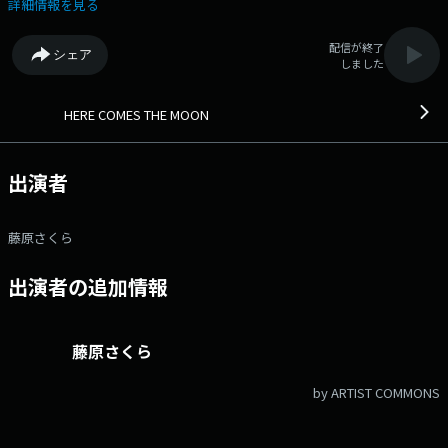
深夜に、自らの選曲でお送りする音楽プログラム。 自分の音楽ルーツ
詳細情報を見る
を語ったり、最近のお気に入り曲をかけたり、さらにはスタジオ・ライブ
もお届けします。 週の終わりで始まりの日曜深夜。少し夜更かしし
配信が終了
シェア
て、心地よい音楽と、ほっと安らぐ時間をお楽しみください。 番組
しました
Webサイト：https://www.interfm.co.jp/hctm メールアドレス：
sakura@interfm.jp Xハッシュタグは「#moon897」
HERE COMES THE MOON
出演者
藤原さくら
出演者の追加情報
藤原さくら
by ARTIST COMMONS