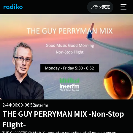
プラン変更
2/4
06:00-06:52
水
interfm
THE GUY PERRYMAN MIX -Non-Stop
Flight-
THE GUY PERRYMAN MIX - non-stop selection of all music genres