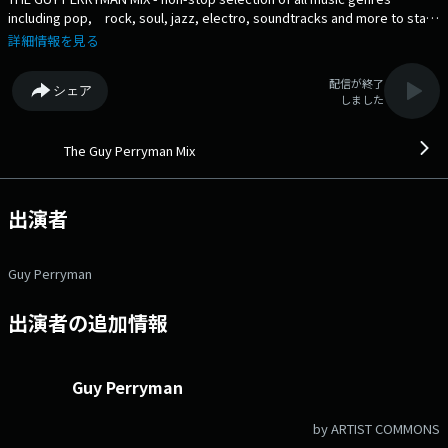
including pop, rock, soul, jazz, electro, soundtracks and more to start
your day with a smooth sunrise flight. Guy has interviewed rock
詳細情報を見る
royalty including Paul McCartney, DJ’d for royalty including Prince
William, was the world’s first person to DJ live on board airline flights
配信が終了
シェア
between Tokyo and London and in 2017 was appointed MBE by Queen
しました
Elizabeth II. Welcome on board. Guy Perrymanがお届けするモーニ
ングミュージックミックス。ポップ、ロック、ソウル、ジャズ、エレクト
ロ、サウンドトラックなど、あらゆる音楽ジャンルを網羅したノンストッ
The Guy Perryman Mix
プの選曲で、心地よいサンライズフライトを始めましょう。 DJのGuy
はこれまでにポール・マッカートニーへのインタビューや、ウィリアム王
子来日時のDJ、世界で初めて東京-ロンドン間の飛行機内でライブDJを成
出演者
功させるなどし、2017年に英国王室エリザベス女王より大英帝国勲章を授
与されました。 番組Webサイト：
https://www.interfm.co.jp/gpm Xアカウントは「@guyperryman」
Guy Perryman
出演者の追加情報
Guy Perryman
by ARTIST COMMONS