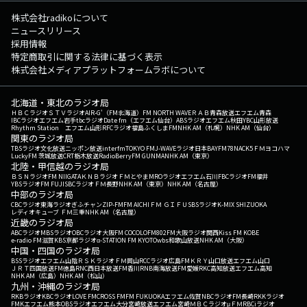
株式会社radikoについて
ニュースリリース
採用情報
特定商取引に関する法律に基づく表示
株式会社メディアプラットフォームラボについて
北海道・東北のラジオ局
ＨＢＣラジオ
ＳＴＶラジオ
AIR-G'（FM北海道）
FM NORTH WAVE
ＲＡＢ青森放送
エフエム青森
IBCラジオ
エフエム岩手
tbcラジオ
Date fm（エフエム仙台）
ABSラジオ
エフエム秋田
YBC山形放送
Rhythm Station エフエム山形
RFCラジオ福島
ふくしまFM
NHK AM（札幌）
NHK AM（仙台）
関東のラジオ局
TBSラジオ
文化放送
ニッポン放送
interfm
TOKYO FM
J-WAVE
ラジオ日本
BAYFM78
NACK5
ＦＭヨコハマ
LuckyFM 茨城放送
CRT栃木放送
RadioBerry
FM GUNMA
NHK AM（東京）
北陸・甲信越のラジオ局
ＢＳＮラジオ
FM NIIGATA
ＫＮＢラジオ
ＦＭとやま
MROラジオ
エフエム石川
FBCラジオ
FM福井
YBSラジオ
FM FUJI
SBCラジオ
ＦＭ長野
NHK AM（東京）
NHK AM（名古屋）
中部のラジオ局
CBCラジオ
東海ラジオ
ぎふチャン
ZIP-FM
FM AICHI
ＦＭ ＧＩＦＵ
SBSラジオ
K-MIX SHIZUOKA
レディオキューブ ＦＭ三重
NHK AM（名古屋）
近畿のラジオ局
ABCラジオ
MBSラジオ
OBCラジオ大阪
FM COCOLO
FM802
FM大阪
ラジオ関西
Kiss FM KOBE
e-radio FM滋賀
KBS京都ラジオ
α-STATION FM KYOTO
wbs和歌山放送
NHK AM（大阪）
中国・四国のラジオ局
BSSラジオ
エフエム山陰
ＲＳＫラジオ
ＦＭ岡山
RCCラジオ
広島FM
ＫＲＹ山口放送
エフエム山口
ＪＲＴ四国放送
FM徳島
RNC西日本放送
FM香川
RNB南海放送
FM愛媛
RKC高知放送
エフエム高知
NHK AM（広島）
NHK AM（松山）
九州・沖縄のラジオ局
RKBラジオ
KBCラジオ
LOVE FM
CROSS FM
FM FUKUOKA
エフエム佐賀
NBCラジオ
FM長崎
RKKラジオ
FMKエフエム熊本
OBSラジオ
エフエム大分
宮崎放送
エフエム宮崎
ＭＢＣラジオ
μＦＭ
RBCiラジオ