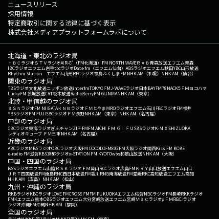
ニュースリリース
採用情報
特定商取引に関する法律に基づく表示
株式会社メディアプラットフォームラボについて
北海道・東北のラジオ局
ＨＢＣラジオ
ＳＴＶラジオ
AIR-G'（FM北海道）
FM NORTH WAVE
ＲＡＢ青森放送
エフエム青森
IBCラジオ
エフエム岩手
tbcラジオ
Date fm（エフエム仙台）
ABSラジオ
エフエム秋田
YBC山形放送
Rhythm Station エフエム山形
RFCラジオ福島
ふくしまFM
NHK AM（札幌）
NHK AM（仙台）
関東のラジオ局
TBSラジオ
文化放送
ニッポン放送
interfm
TOKYO FM
J-WAVE
ラジオ日本
BAYFM78
NACK5
ＦＭヨコハマ
LuckyFM 茨城放送
CRT栃木放送
RadioBerry
FM GUNMA
NHK AM（東京）
北陸・甲信越のラジオ局
ＢＳＮラジオ
FM NIIGATA
ＫＮＢラジオ
ＦＭとやま
MROラジオ
エフエム石川
FBCラジオ
FM福井
YBSラジオ
FM FUJI
SBCラジオ
ＦＭ長野
NHK AM（東京）
NHK AM（名古屋）
中部のラジオ局
CBCラジオ
東海ラジオ
ぎふチャン
ZIP-FM
FM AICHI
ＦＭ ＧＩＦＵ
SBSラジオ
K-MIX SHIZUOKA
レディオキューブ ＦＭ三重
NHK AM（名古屋）
近畿のラジオ局
ABCラジオ
MBSラジオ
OBCラジオ大阪
FM COCOLO
FM802
FM大阪
ラジオ関西
Kiss FM KOBE
e-radio FM滋賀
KBS京都ラジオ
α-STATION FM KYOTO
wbs和歌山放送
NHK AM（大阪）
中国・四国のラジオ局
BSSラジオ
エフエム山陰
ＲＳＫラジオ
ＦＭ岡山
RCCラジオ
広島FM
ＫＲＹ山口放送
エフエム山口
ＪＲＴ四国放送
FM徳島
RNC西日本放送
FM香川
RNB南海放送
FM愛媛
RKC高知放送
エフエム高知
NHK AM（広島）
NHK AM（松山）
九州・沖縄のラジオ局
RKBラジオ
KBCラジオ
LOVE FM
CROSS FM
FM FUKUOKA
エフエム佐賀
NBCラジオ
FM長崎
RKKラジオ
FMKエフエム熊本
OBSラジオ
エフエム大分
宮崎放送
エフエム宮崎
ＭＢＣラジオ
μＦＭ
RBCiラジオ
ラジオ沖縄
FM沖縄
NHK AM（福岡）
全国のラジオ局