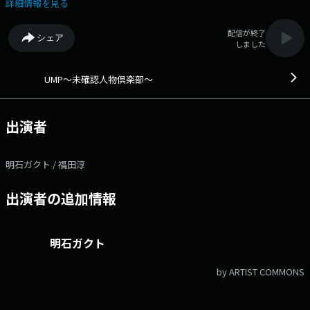
て、仲間とともに発掘していくサークル型ラジオ番組『UMP〜未確認⼈物
詳細情報を見る
倶楽部〜』。 番組をナビゲートするのは、カルチャー×映像のストー
リーテラー明⽯ガクトと、世界のエンタメ最前線を知る福⽥淳。 ⻑年
配信が終了
シェア
エンターテインメント業界に深く関わってきた⼆⼈が、次に世間で話題と
しました
なるであろう“未確認⼈物”を独⾃の視点で 発掘します。知られざる才能
やカルチャーを、時に鋭く、時にユーモラスに語り合う、予測不能なカル
チャー・トークプログラ ムです。 番組へのメッセージはこちらから
UMP〜未確認人物倶楽部〜
→https://open.spotify.com/show/7mHzgv7VhRcQW1WBEDu4KR?
si=f9fb3169b17640bb 番組Webサイト：
https://www.interfm.co.jp/ump Xハッシュタグは「#UMP897」
出演者
明石ガクト / 福田淳
出演者の追加情報
明石ガクト
by ARTIST COMMONS