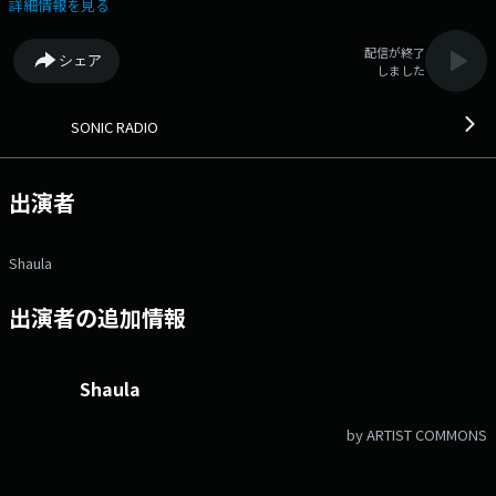
ル担当：アンディーこと安藤竜平さん!!アンディーとがベビメタにHOT
詳細情報を見る
MILKを知るきっかけを与えた!?▽アンディーの青春を彩ったHELLOWEEN!!
▽そして安藤さんが記憶に残っているサマソニの思い出も語っていただき
配信が終了
シェア
ます！お楽しみに！ 番組Webサイト：
しました
https://www.interfm.co.jp/sonic メールアドレス：
sonic@interfm.jp Xハッシュタグは「#SR897」
SONIC RADIO
出演者
Shaula
出演者の追加情報
Shaula
by ARTIST COMMONS