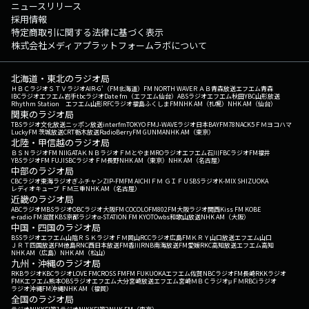
ニュースリリース
採用情報
特定商取引に関する法律に基づく表示
株式会社メディアプラットフォームラボについて
北海道・東北のラジオ局
ＨＢＣラジオ
ＳＴＶラジオ
AIR-G'（FM北海道）
FM NORTH WAVE
ＲＡＢ青森放送
エフエム青森
IBCラジオ
エフエム岩手
tbcラジオ
Date fm（エフエム仙台）
ABSラジオ
エフエム秋田
YBC山形放送
Rhythm Station エフエム山形
RFCラジオ福島
ふくしまFM
NHK AM（札幌）
NHK AM（仙台）
関東のラジオ局
TBSラジオ
文化放送
ニッポン放送
interfm
TOKYO FM
J-WAVE
ラジオ日本
BAYFM78
NACK5
ＦＭヨコハマ
LuckyFM 茨城放送
CRT栃木放送
RadioBerry
FM GUNMA
NHK AM（東京）
北陸・甲信越のラジオ局
ＢＳＮラジオ
FM NIIGATA
ＫＮＢラジオ
ＦＭとやま
MROラジオ
エフエム石川
FBCラジオ
FM福井
YBSラジオ
FM FUJI
SBCラジオ
ＦＭ長野
NHK AM（東京）
NHK AM（名古屋）
中部のラジオ局
CBCラジオ
東海ラジオ
ぎふチャン
ZIP-FM
FM AICHI
ＦＭ ＧＩＦＵ
SBSラジオ
K-MIX SHIZUOKA
レディオキューブ ＦＭ三重
NHK AM（名古屋）
近畿のラジオ局
ABCラジオ
MBSラジオ
OBCラジオ大阪
FM COCOLO
FM802
FM大阪
ラジオ関西
Kiss FM KOBE
e-radio FM滋賀
KBS京都ラジオ
α-STATION FM KYOTO
wbs和歌山放送
NHK AM（大阪）
中国・四国のラジオ局
BSSラジオ
エフエム山陰
ＲＳＫラジオ
ＦＭ岡山
RCCラジオ
広島FM
ＫＲＹ山口放送
エフエム山口
ＪＲＴ四国放送
FM徳島
RNC西日本放送
FM香川
RNB南海放送
FM愛媛
RKC高知放送
エフエム高知
NHK AM（広島）
NHK AM（松山）
九州・沖縄のラジオ局
RKBラジオ
KBCラジオ
LOVE FM
CROSS FM
FM FUKUOKA
エフエム佐賀
NBCラジオ
FM長崎
RKKラジオ
FMKエフエム熊本
OBSラジオ
エフエム大分
宮崎放送
エフエム宮崎
ＭＢＣラジオ
μＦＭ
RBCiラジオ
ラジオ沖縄
FM沖縄
NHK AM（福岡）
全国のラジオ局