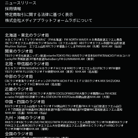
ニュースリリース
採用情報
特定商取引に関する法律に基づく表示
株式会社メディアプラットフォームラボについて
北海道・東北のラジオ局
ＨＢＣラジオ
ＳＴＶラジオ
AIR-G'（FM北海道）
FM NORTH WAVE
ＲＡＢ青森放送
エフエム青森
IBCラジオ
エフエム岩手
tbcラジオ
Date fm（エフエム仙台）
ABSラジオ
エフエム秋田
YBC山形放送
Rhythm Station エフエム山形
RFCラジオ福島
ふくしまFM
NHK AM（札幌）
NHK AM（仙台）
関東のラジオ局
TBSラジオ
文化放送
ニッポン放送
interfm
TOKYO FM
J-WAVE
ラジオ日本
BAYFM78
NACK5
ＦＭヨコハマ
LuckyFM 茨城放送
CRT栃木放送
RadioBerry
FM GUNMA
NHK AM（東京）
北陸・甲信越のラジオ局
ＢＳＮラジオ
FM NIIGATA
ＫＮＢラジオ
ＦＭとやま
MROラジオ
エフエム石川
FBCラジオ
FM福井
YBSラジオ
FM FUJI
SBCラジオ
ＦＭ長野
NHK AM（東京）
NHK AM（名古屋）
中部のラジオ局
CBCラジオ
東海ラジオ
ぎふチャン
ZIP-FM
FM AICHI
ＦＭ ＧＩＦＵ
SBSラジオ
K-MIX SHIZUOKA
レディオキューブ ＦＭ三重
NHK AM（名古屋）
近畿のラジオ局
ABCラジオ
MBSラジオ
OBCラジオ大阪
FM COCOLO
FM802
FM大阪
ラジオ関西
Kiss FM KOBE
e-radio FM滋賀
KBS京都ラジオ
α-STATION FM KYOTO
wbs和歌山放送
NHK AM（大阪）
中国・四国のラジオ局
BSSラジオ
エフエム山陰
ＲＳＫラジオ
ＦＭ岡山
RCCラジオ
広島FM
ＫＲＹ山口放送
エフエム山口
ＪＲＴ四国放送
FM徳島
RNC西日本放送
FM香川
RNB南海放送
FM愛媛
RKC高知放送
エフエム高知
NHK AM（広島）
NHK AM（松山）
九州・沖縄のラジオ局
RKBラジオ
KBCラジオ
LOVE FM
CROSS FM
FM FUKUOKA
エフエム佐賀
NBCラジオ
FM長崎
RKKラジオ
FMKエフエム熊本
OBSラジオ
エフエム大分
宮崎放送
エフエム宮崎
ＭＢＣラジオ
μＦＭ
RBCiラジオ
ラジオ沖縄
FM沖縄
NHK AM（福岡）
全国のラジオ局