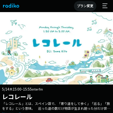
プラン変更
5/14
15:00-15:55
木
interfm
レコレール
「レコレール」とは、スペイン語で、「寄り道をして歩く」「巡る」「旅
をする」という意味。 巡った道の数だけ物語が生まれ廻った分だけ世界