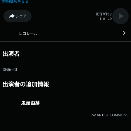
は少し深くなる。 聴くほどに知り、知るほどに寄り道が楽しくなる、レ
詳細情報を見る
コレール。 毎日アップデートされる”世の中の今と小さな変化“をやさし
く、 分かりやすく音楽にのせてお届けしていきます。 パーソナリティは
配信が終了
シェア
鬼頭由芽が担当。 14時台は、「収束しない脅威、フィッシンッグ詐
しました
欺」について取り上げます。 あなたは、送られてきたメールに対して
「もしかして詐欺？」と怪しんだことはありますか？また、どのくらいの
頻度で届きますか？どのような対応をしましたか？是非教えてくださ
レコレール
い。 15時台は、絢香さんが生出演！絢香さんへのメッセージもお待ち
しています。 メッセージ・リクエスト曲はコチラから♪
https://audee.jp/program/show/300004982
出演者
https://twitter.com/recorrer_jfn #レコレール をつけて投稿してくだ
さい♪ 番組Webサイト：https://jfn-
pods.com/program/300004982 メッセージフォーム：
鬼頭由芽
https://form.jfn.co.jp/recorrer/message Xアカウントは
「@recorrer_jfn」
出演者の追加情報
鬼頭由芽
by ARTIST COMMONS