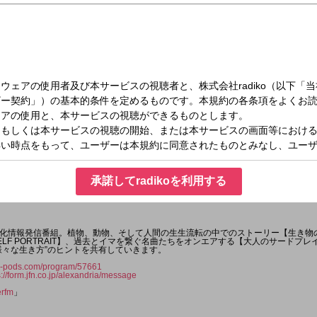
木）11:00～12:55
 Alexandria
承諾してradikoを利用する
化情報発信番組。植物、動物、そして人間の生生流転の中でのストーリー【生き物
LF PORTRAIT】、過去とイマを繋ぐ名曲たちをオンエアする【大人のサードプ
様々な生き方”のヒントを共有していきます。
jfn-pods.com/program/57661
s://form.jfn.co.jp/alexandria/message
erfm
」