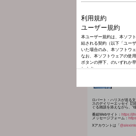
放送局
放送時間
2026年6月4日（
番組名
Otona no Radio
ロバート・ハリスが送る文
スのデイリーエッセイ【SE
ぐる雑談を添えながら、”
番組Webサイト：
https://
メッセージフォーム：
http
Xアカウントは「
@alexint