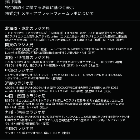
採用情報
特定商取引に関する法律に基づく表示
株式会社メディアプラットフォームラボについて
北海道・東北のラジオ局
ＨＢＣラジオ
ＳＴＶラジオ
AIR-G'（FM北海道）
FM NORTH WAVE
ＲＡＢ青森放送
エフエム青森
IBCラジオ
エフエム岩手
tbcラジオ
Date fm（エフエム仙台）
ABSラジオ
エフエム秋田
YBC山形放送
Rhythm Station エフエム山形
RFCラジオ福島
ふくしまFM
NHK AM（札幌）
NHK AM（仙台）
関東のラジオ局
TBSラジオ
文化放送
ニッポン放送
interfm
TOKYO FM
J-WAVE
ラジオ日本
BAYFM78
NACK5
ＦＭヨコハマ
LuckyFM 茨城放送
CRT栃木放送
RadioBerry
FM GUNMA
NHK AM（東京）
北陸・甲信越のラジオ局
ＢＳＮラジオ
FM NIIGATA
ＫＮＢラジオ
ＦＭとやま
MROラジオ
エフエム石川
FBCラジオ
FM福井
YBSラジオ
FM FUJI
SBCラジオ
ＦＭ長野
NHK AM（東京）
NHK AM（名古屋）
中部のラジオ局
CBCラジオ
東海ラジオ
ぎふチャン
ZIP-FM
FM AICHI
ＦＭ ＧＩＦＵ
SBSラジオ
K-MIX SHIZUOKA
レディオキューブ ＦＭ三重
NHK AM（名古屋）
近畿のラジオ局
ABCラジオ
MBSラジオ
OBCラジオ大阪
FM COCOLO
FM802
FM大阪
ラジオ関西
Kiss FM KOBE
e-radio FM滋賀
KBS京都ラジオ
α-STATION FM KYOTO
wbs和歌山放送
NHK AM（大阪）
中国・四国のラジオ局
BSSラジオ
エフエム山陰
ＲＳＫラジオ
ＦＭ岡山
RCCラジオ
広島FM
ＫＲＹ山口放送
エフエム山口
ＪＲＴ四国放送
FM徳島
RNC西日本放送
FM香川
RNB南海放送
FM愛媛
RKC高知放送
エフエム高知
NHK AM（広島）
NHK AM（松山）
九州・沖縄のラジオ局
RKBラジオ
KBCラジオ
LOVE FM
CROSS FM
FM FUKUOKA
エフエム佐賀
NBCラジオ
FM長崎
RKKラジオ
FMKエフエム熊本
OBSラジオ
エフエム大分
宮崎放送
エフエム宮崎
ＭＢＣラジオ
μＦＭ
RBCiラジオ
ラジオ沖縄
FM沖縄
NHK AM（福岡）
全国のラジオ局
ラジオNIKKEI第1
ラジオNIKKEI第2
NHK FM（東京）