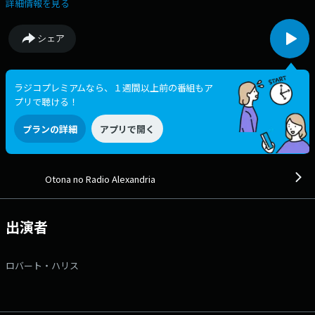
ーエッセイ【SELF PORTRAIT】、過去とイマを繋ぐ名曲たちをオンエア
詳細情報を見る
する【大人のサードプレイス】・・・好奇心をくすぐる雑談を添えなが
ら、”様々な生き方”のヒントを共有していきます。 番組Webサイト：
シェア
https://jfn-pods.com/program/57661 メッセージフォーム：
https://form.jfn.co.jp/alexandria/message Xアカウントは
「@alexinterfm」
ラジコプレミアムなら、１週間以上前の番組もア
プリで聴ける！
プランの詳細
アプリで開く
Otona no Radio Alexandria
出演者
ロバート・ハリス