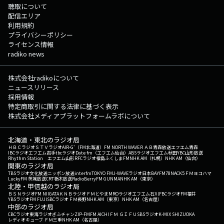
聴取について
配信エリア
利用規約
プライバシーポリシー
ライセンス情報
radiko news
株式会社radikoについて
ニュースリリース
採用情報
特定商取引に関する法律に基づく表示
株式会社メディアプラットフォームラボについて
北海道・東北のラジオ局
ＨＢＣラジオ
ＳＴＶラジオ
AIR-G'（FM北海道）
FM NORTH WAVE
ＲＡＢ青森放送
エフエム青森
IBCラジオ
エフエム岩手
tbcラジオ
Date fm（エフエム仙台）
ABSラジオ
エフエム秋田
YBC山形放送
Rhythm Station エフエム山形
RFCラジオ福島
ふくしまFM
NHK AM（札幌）
NHK AM（仙台）
関東のラジオ局
TBSラジオ
文化放送
ニッポン放送
interfm
TOKYO FM
J-WAVE
ラジオ日本
BAYFM78
NACK5
ＦＭヨコハマ
LuckyFM 茨城放送
CRT栃木放送
RadioBerry
FM GUNMA
NHK AM（東京）
北陸・甲信越のラジオ局
ＢＳＮラジオ
FM NIIGATA
ＫＮＢラジオ
ＦＭとやま
MROラジオ
エフエム石川
FBCラジオ
FM福井
YBSラジオ
FM FUJI
SBCラジオ
ＦＭ長野
NHK AM（東京）
NHK AM（名古屋）
中部のラジオ局
CBCラジオ
東海ラジオ
ぎふチャン
ZIP-FM
FM AICHI
ＦＭ ＧＩＦＵ
SBSラジオ
K-MIX SHIZUOKA
レディオキューブ ＦＭ三重
NHK AM（名古屋）